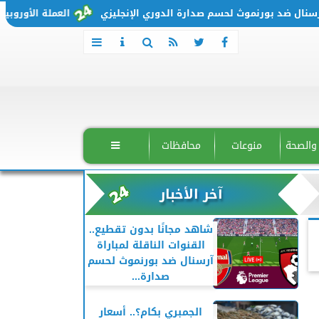
ل ضد بورنموث لحسم صدارة الدوري الإنجليزي
العملة الأوروبية تتحرك من جديد.. 
 والصحة
منوعات
محافظات

آخر الأخبار
شاهد مجانًا بدون تقطيع..
القنوات الناقلة لمباراة
آرسنال ضد بورنموث لحسم
صدارة...
الجمبري بكام؟.. أسعار