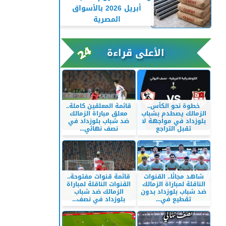
أبريل 2026 بالأسواق
المصرية
الأعلى قراءة
خطوة نحو الكأس..
قائمة المعلقين كاملة..
الزمالك يصطدم بشباب
معلق مباراة الزمالك
بلوزداد في مواجهة لا
ضد شباب بلوزداد في
تقبل التراجع
نصف نهائي...
شاهد مجانًا.. القنوات
قائمة قنوات مفتوحة..
الناقلة لمباراة الزمالك
القنوات الناقلة لمباراة
ضد شباب بلوزداد بدون
الزمالك ضد شباب
تقطيع في...
بلوزداد في نصف...