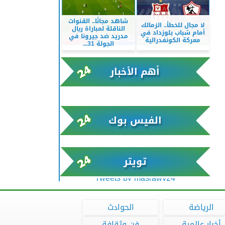
شاهد مجانًا.. القنوات
لا مجال للخطأ.. الزمالك
الناقلة لمباراة ريال
أمام شباب بلوزداد في
مدريد ضد جيرونا في
معركة الكونفدرالية
الجولة 31...
أهم الأخبار
xml/K/rss0.xml x0n not found
الفيس بوك
تويتر
Tweets by masrawy24
الرياضة
الحوادث
أخبار عالمية
فن وثقافة