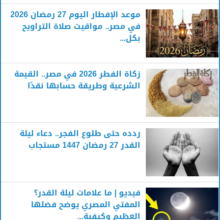
موعد الإفطار اليوم 27 رمضان 2026
في مصر.. مواقيت صلاة التراويح
بكل...
زكاة الفطر 2026 في مصر.. القيمة
الشرعية وطريقة حسابها نقدًا
ردده حتى طلوع الفجر.. دعاء ليلة
القدر 27 رمضان 1447 مستجاب
فيديو | ما علامات ليلة القدر؟
المفتي المصري يوضح فضلها
العظيم وكيفية...