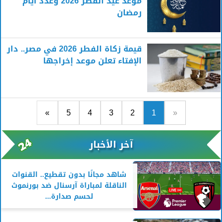
موعد عيد الفطر 2026 وعدد أيام
رمضان
قيمة زكاة الفطر 2026 في مصر.. دار
الإفتاء تعلن موعد إخراجها
»
5
4
3
2
1
«
آخر الأخبار
شاهد مجانًا بدون تقطيع.. القنوات
الناقلة لمباراة آرسنال ضد بورنموث
لحسم صدارة...