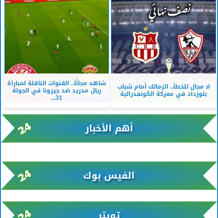
شاهد مجانًا.. القنوات الناقلة لمباراة
لا مجال للخطأ.. الزمالك أمام شباب
ريال مدريد ضد جيرونا في الجولة
بلوزداد في معركة الكونفدرالية
31...
أهم الأخبار
xml/K/rss0.xml x0n not found
الفيس بوك
تويتر