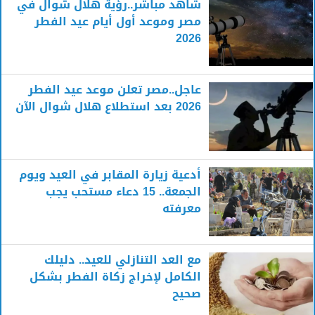
شاهد مباشر..رؤية هلال شوال في
مصر وموعد أول أيام عيد الفطر
2026
عاجل..مصر تعلن موعد عيد الفطر
2026 بعد استطلاع هلال شوال الآن
أدعية زيارة المقابر في العيد ويوم
الجمعة.. 15 دعاء مستحب يجب
معرفته
مع العد التنازلي للعيد.. دليلك
الكامل لإخراج زكاة الفطر بشكل
صحيح