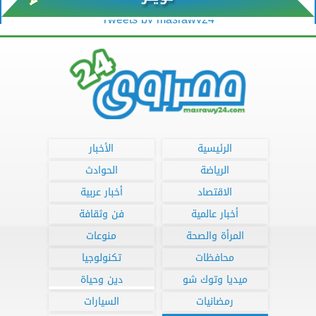
Tweets by masrawy24
الرئيسية
الأخبار
الرياضة
الحوادث
الاقتصاد
أخبار عربية
أخبار عالمية
فن وثقافة
المرأة والصحة
منوعات
محافظات
تكنولوجيا
ميديا وتوك شو
دين وحياة
رمضانيات
السيارات