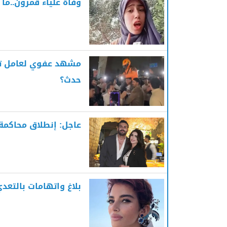
وفاة علياء قمرون..ما 
مشهد عفوي لعامل توص
حدث؟
عاجل: إنطلاق محاكمة 
بلاغ واتهامات بالتعد