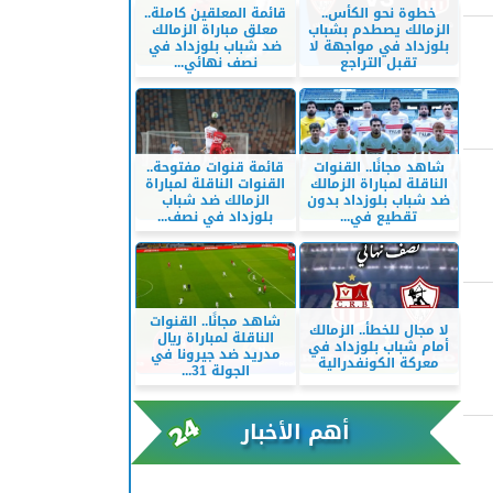
خطوة نحو الكأس..
قائمة المعلقين كاملة..
الزمالك يصطدم بشباب
معلق مباراة الزمالك
بلوزداد في مواجهة لا
ضد شباب بلوزداد في
تقبل التراجع
نصف نهائي...
شاهد مجانًا.. القنوات
قائمة قنوات مفتوحة..
الناقلة لمباراة الزمالك
القنوات الناقلة لمباراة
ضد شباب بلوزداد بدون
الزمالك ضد شباب
تقطيع في...
بلوزداد في نصف...
شاهد مجانًا.. القنوات
لا مجال للخطأ.. الزمالك
الناقلة لمباراة ريال
أمام شباب بلوزداد في
مدريد ضد جيرونا في
معركة الكونفدرالية
الجولة 31...
أهم الأخبار
xml/K/rss0.xml x0n not found