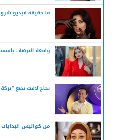
ما حقيقة فيديو شروق القاسم 8 
واقعة النزهة.. ياسمي
نجاح لافت يضع ”بركة ر
من كواليس البدايات إ