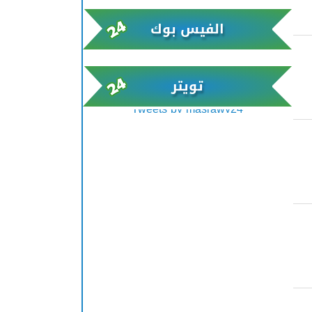
الفيس بوك
تويتر
Tweets by masrawy24