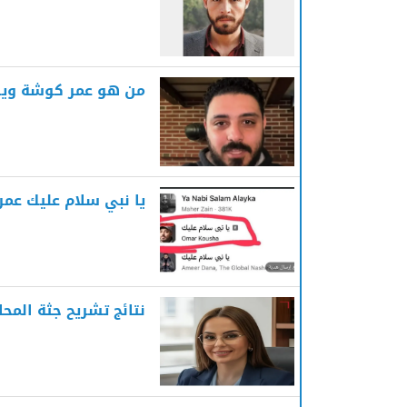
من هو عمر كوشة ويكي
يا نبي سلام عليك عم
نتائج تشريح جثة المحا