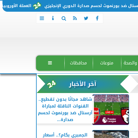
رنموث لحسم صدارة الدوري الإنجليزي
العملة الأوروبية تتحرك من جديد.. سعر اليورو
 والصحة
منوعات
محافظات

آخر الأخبار
شاهد مجانًا بدون تقطيع..
القنوات الناقلة لمباراة
آرسنال ضد بورنموث لحسم
صدارة...
الجمبري بكام؟.. أسعار