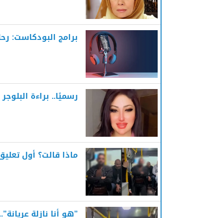
برامج البودكاست: رح
رسميًا.. براءة البلو
ماذا قالت؟ أول تعلي
”هو أنا نازلة عريانة”