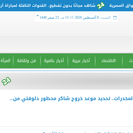
شاهد مجانًا بدون تقطيع.. القنوات الناقلة لمباراة آرسنال ضد بو
هـ
السبت
8 أغسطس 2026
06:19 صـ
23 صفر 1448
دث
الاقتصاد
أخبار عربية
أخبار عالمية
فن وثقافة
المرأة
لمخدرات.. تحديد موعد خروج شاكر محظور دلوقتي من...