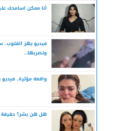
أنا ممكن اسامحك على 
فيديو يهز القلوب.. 
وتضربها...
واقعة مؤثرة.. فيديو 
هل هن بشر؟ حقيقة ال