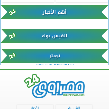
أهم الأخبار
xml/K/rss0.xml x0n not found
الفيس بوك
تويتر
Tweets by masrawy24
الرئيسية
الأخبار