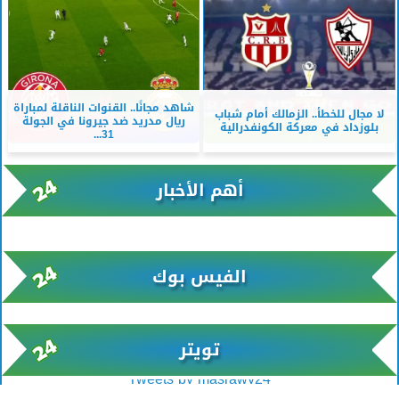
شاهد مجانًا.. القنوات الناقلة لمباراة
لا مجال للخطأ.. الزمالك أمام شباب
ريال مدريد ضد جيرونا في الجولة
بلوزداد في معركة الكونفدرالية
31...
أهم الأخبار
xml/K/rss0.xml x0n not found
الفيس بوك
تويتر
Tweets by masrawy24