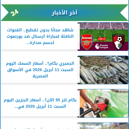
آخر الأخبار
شاهد مجانًا بدون تقطيع.. القنوات
الناقلة لمباراة آرسنال ضد بورنموث
لحسم صدارة...
الجمبري بكام؟.. أسعار السمك اليوم
السبت 11 أبريل 2026 في الأسواق
المصرية
بكام لتر 95 الآن؟.. أسعار البنزين اليوم
السبت 11 أبريل 2026 في...