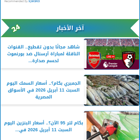
آخر الأخبار
شاهد مجانًا بدون تقطيع.. القنوات
الناقلة لمباراة آرسنال ضد بورنموث
لحسم صدارة...
الجمبري بكام؟.. أسعار السمك اليوم
السبت 11 أبريل 2026 في الأسواق
المصرية
بكام لتر 95 الآن؟.. أسعار البنزين اليوم
السبت 11 أبريل 2026 في...