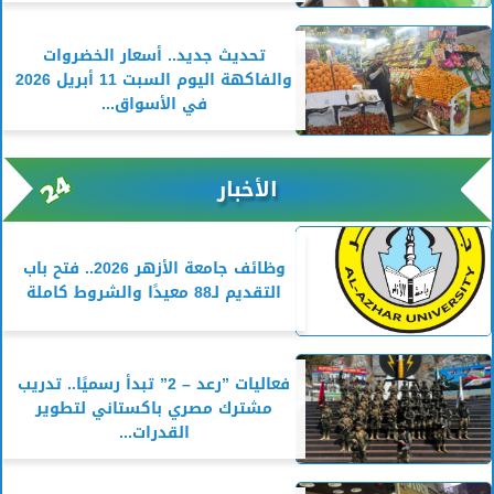
تحديث جديد.. أسعار الخضروات
والفاكهة اليوم السبت 11 أبريل 2026
في الأسواق...
الأخبار
وظائف جامعة الأزهر 2026.. فتح باب
التقديم لـ88 معيدًا والشروط كاملة
فعاليات ”رعد – 2” تبدأ رسميًا.. تدريب
مشترك مصري باكستاني لتطوير
القدرات...