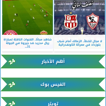
شاهد مجانًا.. القنوات الناقلة لمباراة
لا مجال للخطأ.. الزمالك أمام شباب
ريال مدريد ضد جيرونا في الجولة
بلوزداد في معركة الكونفدرالية
31...
أهم الأخبار
xml/K/rss0.xml x0n not found
الفيس بوك
تويتر