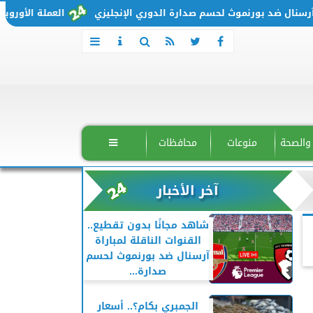
 ضد بورنموث لحسم صدارة الدوري الإنجليزي
العملة الأوروبية تتحرك من جديد.. 
 والصحة
منوعات
محافظات

آخر الأخبار
شاهد مجانًا بدون تقطيع..
القنوات الناقلة لمباراة
آرسنال ضد بورنموث لحسم
صدارة...
الجمبري بكام؟.. أسعار