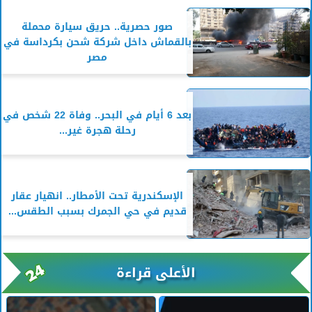
صور حصرية.. حريق سيارة محملة
بالقماش داخل شركة شحن بكرداسة في
مصر
بعد 6 أيام في البحر.. وفاة 22 شخص في
رحلة هجرة غير...
الإسكندرية تحت الأمطار.. انهيار عقار
قديم في حي الجمرك بسبب الطقس...
الأعلى قراءة