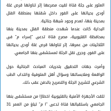
العثور على جثة فتاة لقيت مصرعها إثر تناولها قرص غلة
أودى بحياتها على الفور داخل شقتها بمنطقة الفلل
بمدينة بنها، لعدم وجود شبهة جنائية.
البداية كانت عندما شهدت منطقة الفلل بمدينة بنها
بمحافظة القليوبية، مصرع فتاة تدعى "إسراء م" فى
الثلاثينات من عمرها، إثر تناولها قرص غلة أودى بحياتها
على الفور، وجرى نقل الجثة لمستشفى بنها الجامعي.
وأمرت جهات التحقيق بتحريات المباحث الجنائية حول
الواقعة وملابساتها وسؤال أهل المتوفية وانتداب الطب
الشرعي لتشريح الجثة والتصريح بالدفن عقب ذلك.
تلقت الأجهزة الأمنية بالقليوبية اخطارًا من مستشفى بنها
الجامعي باستقبالها فتاة تدعى "ا م" تبلغ من العمر 31