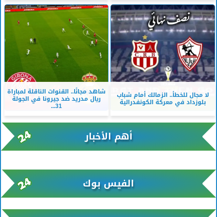
شاهد مجانًا.. القنوات الناقلة لمباراة
لا مجال للخطأ.. الزمالك أمام شباب
ريال مدريد ضد جيرونا في الجولة
بلوزداد في معركة الكونفدرالية
31...
أهم الأخبار
xml/K/rss0.xml x0n not found
الفيس بوك