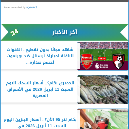
آخر الأخبار
شاهد مجانًا بدون تقطيع.. القنوات
الناقلة لمباراة آرسنال ضد بورنموث
لحسم صدارة...
الجمبري بكام؟.. أسعار السمك اليوم
السبت 11 أبريل 2026 في الأسواق
المصرية
بكام لتر 95 الآن؟.. أسعار البنزين اليوم
السبت 11 أبريل 2026 في...