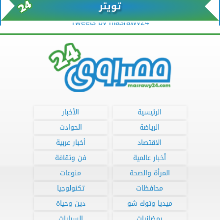
تويتر
Tweets by masrawy24
الرئيسية
الأخبار
الرياضة
الحوادث
الاقتصاد
أخبار عربية
أخبار عالمية
فن وثقافة
المرأة والصحة
منوعات
محافظات
تكنولوجيا
ميديا وتوك شو
دين وحياة
رمضانيات
السيارات