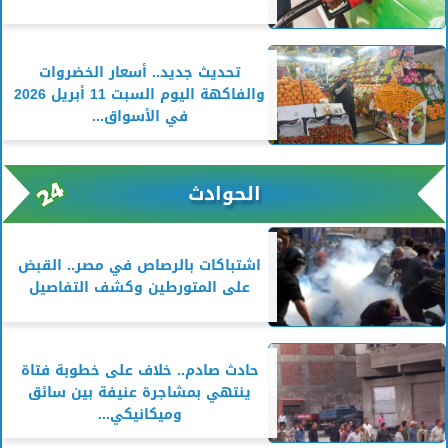
تحديث جديد.. أسعار الخضروات
والفاكهة اليوم السبت 11 أبريل 2026
في الأسواق...
الحوادث
اشتباكات بالرصاص في مصر.. القبض
على المتورطين وكشف التفاصيل
حادث صادم.. خلاف على خطوبة فتاة
ينتهي بمشاجرة عنيفة بين سائق
وميكانيكي...