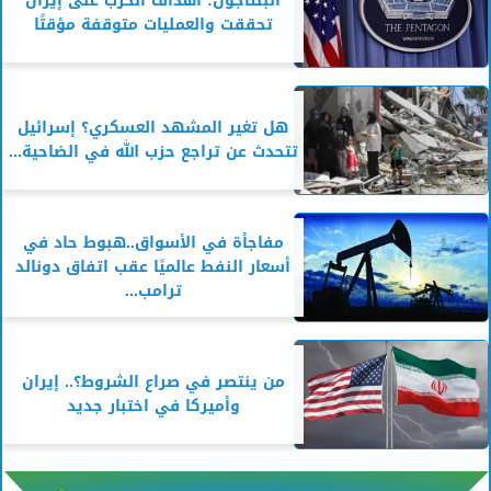
البنتاجون: أهداف الحرب على إيران
تحققت والعمليات متوقفة مؤقتًا
هل تغير المشهد العسكري؟ إسرائيل
تتحدث عن تراجع حزب الله في الضاحية...
مفاجأة في الأسواق..هبوط حاد في
أسعار النفط عالميًا عقب اتفاق دونالد
ترامب...
من ينتصر في صراع الشروط؟.. إيران
وأميركا في اختبار جديد