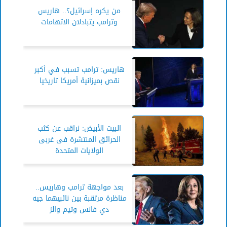
من يكره إسرائيل؟.. هاريس
وترامب يتبادلان الاتهامات
هاريس: ترامب تسبب في أكبر
نقص بميزانية أمريكا تاريخيا
البيت الأبيض: نراقب عن كثب
الحرائق المنتشرة فى غربى
الولايات المتحدة
بعد مواجهة ترامب وهاريس..
مناظرة مرتقبة بين نائبيهما جيه
دي فانس وتيم والز