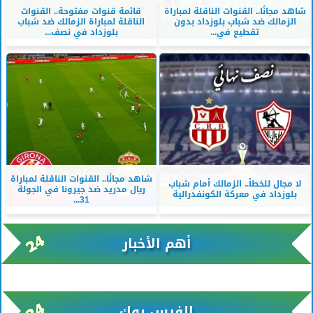
شاهد مجانًا.. القنوات الناقلة لمباراة
قائمة قنوات مفتوحة.. القنوات
الزمالك ضد شباب بلوزداد بدون
الناقلة لمباراة الزمالك ضد شباب
تقطيع في...
بلوزداد في نصف...
شاهد مجانًا.. القنوات الناقلة لمباراة
لا مجال للخطأ.. الزمالك أمام شباب
ريال مدريد ضد جيرونا في الجولة
بلوزداد في معركة الكونفدرالية
31...
أهم الأخبار
xml/K/rss0.xml x0n not found
الفيس بوك