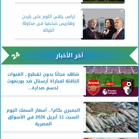
ترامب يلقى اللوم على بايدن
وهاريس شخصيا فى محاولة
اغتياله
آخر الأخبار
شاهد مجانًا بدون تقطيع.. القنوات
الناقلة لمباراة آرسنال ضد بورنموث
لحسم صدارة...
الجمبري بكام؟.. أسعار السمك اليوم
السبت 11 أبريل 2026 في الأسواق
المصرية