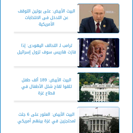
البيت الأبيض: على بوتين التوقف
عن التدخل فى الانتخابات
الأمريكية
ترامب لـ التحالف اليهودى: إذا
فازت هاريس سوف تزول إسرائيل
البيت الأبيض: 189 ألف طفل
تلقوا لقاح شلل الأطفال في
قطاع غزة
البيت الأبيض: العثور على 6 جثث
لمحتجزين في غزة بينهم أمريكي