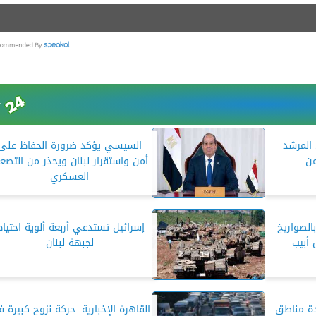
 المرشد
السيسي يؤكد ضرورة الحفاظ على
من
أمن واستقرار لبنان ويحذر من التصع
العسكري
الصواريخ
إسرائيل تستدعي أربعة ألوية احتيا
أبيب
لجبهة لبنان
دة مناطق
القاهرة الإخبارية: حركة نزوح كبيرة 