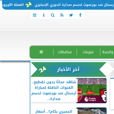
 ضد بورنموث لحسم صدارة الدوري الإنجليزي
العملة الأوروبية تتحرك من جديد.. س
 والصحة
منوعات
محافظات

آخر الأخبار
شاهد مجانًا بدون تقطيع..
القنوات الناقلة لمباراة
آرسنال ضد بورنموث لحسم
صدارة...
الجمبري بكام؟.. أسعار