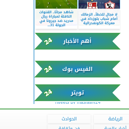
شاهد مجانًا.. القنوات
لا مجال للخطأ.. الزمالك
الناقلة لمباراة ريال
أمام شباب بلوزداد في
مدريد ضد جيرونا في
معركة الكونفدرالية
الجولة 31...
أهم الأخبار
xml/K/rss0.xml x0n not found
الفيس بوك
تويتر
Tweets by masrawy24
الرياضة
الحوادث
أخبار عالمية
فن وثقافة