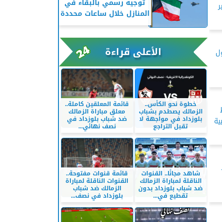
توجيه رسمي بالبقاء في
ر
المنازل خلال ساعات محددة
الأعلى قراءة
ول
خطوة نحو الكأس..
قائمة المعلقين كاملة..
الزمالك يصطدم بشباب
معلق مباراة الزمالك
بلوزداد في مواجهة لا
ضد شباب بلوزداد في
ية
تقبل التراجع
نصف نهائي...
شاهد مجانًا.. القنوات
قائمة قنوات مفتوحة..
الناقلة لمباراة الزمالك
القنوات الناقلة لمباراة
ضد شباب بلوزداد بدون
الزمالك ضد شباب
تقطيع في...
بلوزداد في نصف...