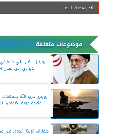
قد يعجبك ايضا
موضوعات متعلقة
رويترز : نقل علي خامنائي
الإيراني إلى مكان آ
رويترز: حزب الله يستهدف ب
قاعدة جوية بضواحى تل 
صفارات الإنذار تدوي في ع