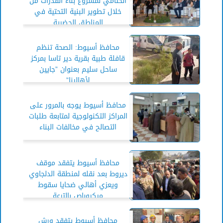
الختامي لمشروع بناء القدرات من
خلال تطوير البنية التحتية في
المناطق الحضرية
محافظ أسيوط: الصحة تنظم
قافلة طبية بقرية دير تاسا بمركز
ساحل سليم بعنوان ”جايين
لأهالينا”
محافظ أسيوط يوجه بالمرور على
المراكز التكنولوجية لمتابعة طلبات
التصالح في مخالفات البناء
محافظ أسيوط يتفقد موقف
ديروط بعد نقله لمنطقة الدلجاوي
ويعزي أهالي ضحايا سقوط
ميكروباص بالترعة
محافظ أسيوط يتفقد ورش