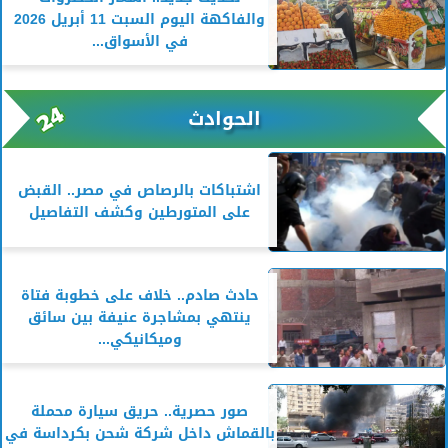
والفاكهة اليوم السبت 11 أبريل 2026
في الأسواق...
الحوادث
اشتباكات بالرصاص في مصر.. القبض
على المتورطين وكشف التفاصيل
حادث صادم.. خلاف على خطوبة فتاة
ينتهي بمشاجرة عنيفة بين سائق
وميكانيكي...
صور حصرية.. حريق سيارة محملة
بالقماش داخل شركة شحن بكرداسة في