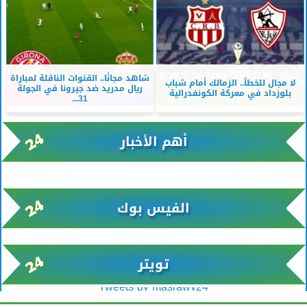
شاهد مجانًا.. القنوات الناقلة لمباراة
لا مجال للخطأ.. الزمالك أمام شباب
ريال مدريد ضد جيرونا في الجولة
بلوزداد في معركة الكونفدرالية
31...
أهم الأخبار
xml/K/rss0.xml x0n not found
الفيس بوك
تويتر
Tweets by masrawy24