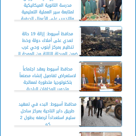
مدرسة الثانوية الميكانيكية
لمتابعة سير العملية التعليمية
والتدريب على الأعمال الحرفية
محافظ أسيوط: إزالة 19 حالة
تعدي على أملاك دولة وخط
تنظيم بمركز أبنوب وحي غرب
ضمن المرحلة الثالثة من الموجة الـ
24
محافظ أسيوط يعقد اجتماعاً
لاستعراض تفاصيل إنشاء مصنعاً
بتكنولوجيا متطورة لمعالجة
وتدوير المخلفات البلدية
محافظ أسيوط: البدء في تمهيد
طريق داير الناحية بمركز ساحل
سليم استعداداً لرصفه بطول 2
كم