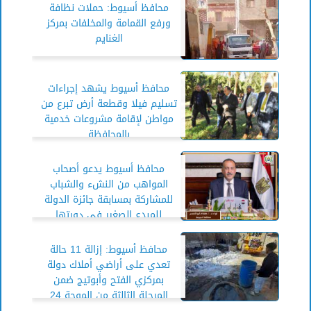
محافظ أسيوط: حملات نظافة
ورفع القمامة والمخلفات بمركز
الغنايم
محافظ أسيوط يشهد إجراءات
تسليم فيلا وقطعة أرض تبرع من
مواطن لإقامة مشروعات خدمية
بالمحافظة
محافظ أسيوط يدعو أصحاب
المواهب من النشء والشباب
للمشاركة بمسابقة جائزة الدولة
للمبدع الصغير في دورتها
الخامسة
محافظ أسيوط: إزالة 11 حالة
تعدي على أراضي أملاك دولة
بمركزي الفتح وأبوتيج ضمن
المرحلة الثالثة من الموجة 24
للإزالات