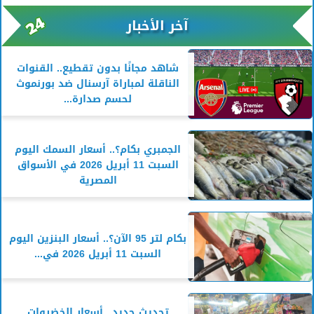
آخر الأخبار
شاهد مجانًا بدون تقطيع.. القنوات
الناقلة لمباراة آرسنال ضد بورنموث
لحسم صدارة...
الجمبري بكام؟.. أسعار السمك اليوم
السبت 11 أبريل 2026 في الأسواق
المصرية
بكام لتر 95 الآن؟.. أسعار البنزين اليوم
السبت 11 أبريل 2026 في...
تحديث جديد.. أسعار الخضروات