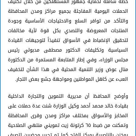
خطة شاملة لحماية جمهور المستهلكين من خلال تكثيف
الحملات اليومية المفاجئة بجميع مراكز ومدن المحافظة
والتأكد من توافر السلع والاحتياجات الأساسية وجودة
المنتجات المعروضة والتصدي بكل قوة لأية مخالفات
لتحقيق الإنضباط في الأسواق تنفيذاً لتوجيهات القيادة
السياسية وتكليفات الدكتور مصطفى مدبولي رئيس
مجلس الوزراء، وفي إطار المتابعة المستمرة من الدكتورة
منال عوض وزير التنمية المحلية في هذا الشأن لتخفيف
العبء عن كاهل المواطنين ومواجهة جشع بعض التجار.
وأوضح المحافظ أن مديرية التموين والتجارة الداخلية
بقيادة خالد محمد أحمد وكيل الوزارة شنت عدة حملات على
المخابز والأسواق بمختلف مراكز ومدن وقرى المحافظة
وتمكنت من ضبط ٦٥ كرتونة زيت تمويني منتهي الصلاحية
بمخزن بالناصرية بمركز الفتح كما تم تحرير محضرين لتصرف