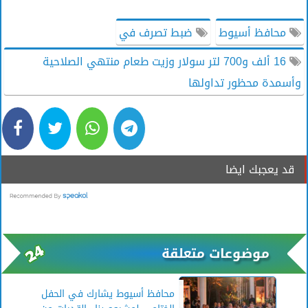
محافظ أسيوط
ضبط تصرف في
16 ألف و700 لتر سولار وزيت طعام منتهي الصلاحية
وأسمدة محظور تداولها
قد يعجبك ايضا
موضوعات متعلقة
محافظ أسيوط يشارك في الحفل