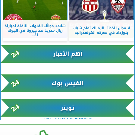
شاهد مجانًا.. القنوات الناقلة لمباراة
لا مجال للخطأ.. الزمالك أمام شباب
ريال مدريد ضد جيرونا في الجولة
بلوزداد في معركة الكونفدرالية
31...
أهم الأخبار
xml/K/rss0.xml x0n not found
الفيس بوك
تويتر
Tweets by masrawy24