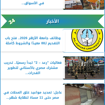
في الأسواق...
الأخبار
وظائف جامعة الأزهر 2026.. فتح باب
التقديم لـ88 معيدًا والشروط كاملة
فعاليات ”رعد – 2” تبدأ رسميًا.. تدريب
مشترك مصري باكستاني لتطوير
القدرات...
عاجل: تمديد مواعيد غلق المحلات في
مصر حتى 11 مساءً لنهاية شهر...