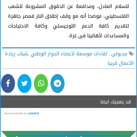
للسلام العادل، ومدافعة عن الحقوق المشروعة للشعب
الفلسطيني، موضحا أنه مع وقف إطلاق النار فمصر جاهزة
لتقديم كافة الدعم اللوجيستي وكافة الاحتياجات
والمساعدات لأهالينا فى غزة.
مدبولى ـ لقاءات موسعة لأعضاء الحوار الوطني ـشباب ريادة
الأعمال قريبا
قد يعجبك ايضا