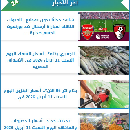
آخر الأخبار
شاهد مجانًا بدون تقطيع.. القنوات
الناقلة لمباراة آرسنال ضد بورنموث
لحسم صدارة...
الجمبري بكام؟.. أسعار السمك اليوم
السبت 11 أبريل 2026 في الأسواق
المصرية
بكام لتر 95 الآن؟.. أسعار البنزين اليوم
السبت 11 أبريل 2026 في...
تحديث جديد.. أسعار الخضروات
والفاكهة اليوم السبت 11 أبريل 2026