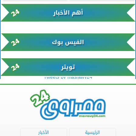
أهم الأخبار
xml/K/rss0.xml x0n not found
الفيس بوك
تويتر
Tweets by masrawy24
الرئيسية
الأخبار