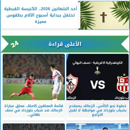
أحد الشعانين 2026.. الكنيسة القبطية
تحتفل ببداية أسبوع الآلام بطقوس
مميزة
الأعلى قراءة
خطوة نحو الكأس.. الزمالك يصطدم
قائمة المعلقين كاملة.. معلق مباراة
بشباب بلوزداد في مواجهة لا تقبل
الزمالك ضد شباب بلوزداد في نصف
التراجع
نهائي...