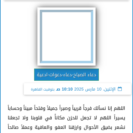
دعاء الصباح-دعاء-دعوات-ادعية
الإثنين، 10 مارس 2025
10:10 صـ
بتوقيت القاهرة
اللهم إنا نسألك فرجاًَ قريباََ وصبراََ جميلاََ وفتحاََ مبيناََ وحساباََ
يسيراََ اللهم لا تجعل للحزن مكاناًَ في قلوبنا ولا تجعلنا
نشعر بضيق الأحوال وارزقنا العفو والعافية وعملاََ صالحاََ