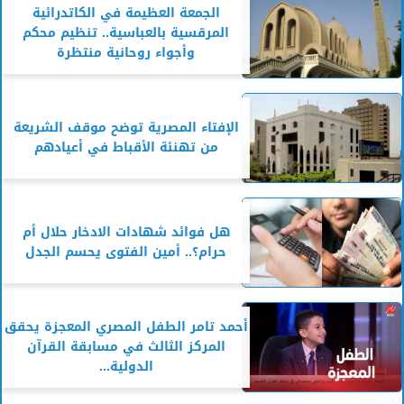
الجمعة العظيمة في الكاتدرائية
المرقسية بالعباسية.. تنظيم محكم
وأجواء روحانية منتظرة
الإفتاء المصرية توضح موقف الشريعة
من تهنئة الأقباط في أعيادهم
هل فوائد شهادات الادخار حلال أم
حرام؟.. أمين الفتوى يحسم الجدل
أحمد تامر الطفل المصري المعجزة يحقق
المركز الثالث في مسابقة القرآن
الدولية...