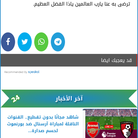
ترضى به عنا يارب العالمين ياذا الفضل العظيم.
قد يعجبك ايضا
آخر الأخبار
شاهد مجانًا بدون تقطيع.. القنوات
الناقلة لمباراة آرسنال ضد بورنموث
لحسم صدارة...