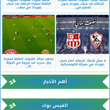
الزمالك ضد شباب بلوزداد بدون
الناقلة لمباراة الزمالك ضد شباب
تقطيع في...
بلوزداد في نصف...
شاهد مجانًا.. القنوات الناقلة لمباراة
لا مجال للخطأ.. الزمالك أمام شباب
ريال مدريد ضد جيرونا في الجولة
بلوزداد في معركة الكونفدرالية
31...
أهم الأخبار
xml/K/rss0.xml x0n not found
الفيس بوك