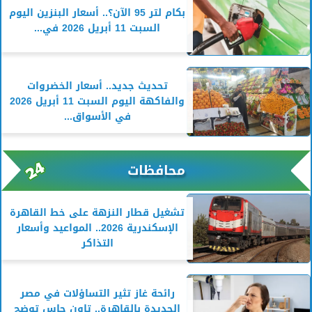
بكام لتر 95 الآن؟.. أسعار البنزين اليوم
السبت 11 أبريل 2026 في...
تحديث جديد.. أسعار الخضروات
والفاكهة اليوم السبت 11 أبريل 2026
في الأسواق...
محافظات
تشغيل قطار النزهة على خط القاهرة
الإسكندرية 2026.. المواعيد وأسعار
التذاكر
رائحة غاز تثير التساؤلات في مصر
الجديدة بالقاهرة.. تاون جاس توضح