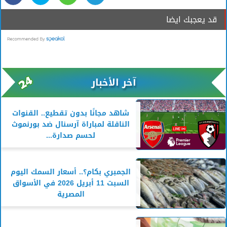
قد يعجبك ايضا
آخر الأخبار
شاهد مجانًا بدون تقطيع.. القنوات
الناقلة لمباراة آرسنال ضد بورنموث
لحسم صدارة...
الجمبري بكام؟.. أسعار السمك اليوم
السبت 11 أبريل 2026 في الأسواق
المصرية