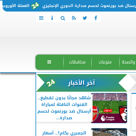
ال ضد بورنموث لحسم صدارة الدوري الإنجليزي
العملة الأوروبية تتحرك من جديد.
 والصحة
منوعات
محافظات

آخر الأخبار
شاهد مجانًا بدون تقطيع..
م
القنوات الناقلة لمباراة
آرسنال ضد بورنموث لحسم
صدارة...
الجمبري بكام؟.. أسعار