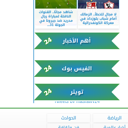
شاهد مجانًا.. القنوات
لا مجال للخطأ.. الزمالك
الناقلة لمباراة ريال
أمام شباب بلوزداد في
مدريد ضد جيرونا في
معركة الكونفدرالية
الجولة 31...
أهم الأخبار
xml/K/rss0.xml x0n not found
الفيس بوك
تويتر
Tweets by masrawy24
الرياضة
الحوادث
أخبار عالمية
فن وثقافة