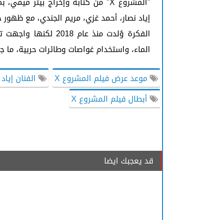
"المشروع X" من كتابة وإخراج بيتر 
إياد نصار، أحمد غزي، مريم الجندي، مع ظهور 
الفكرة وُلدت منذ عا
الماء، واستخدام غواصات وطائرات حربية، ما ج
موعد عرض فيلم المشروع X
الفنان إياد 
أبطال فيلم المشروع X
قد يعجبك ايضا