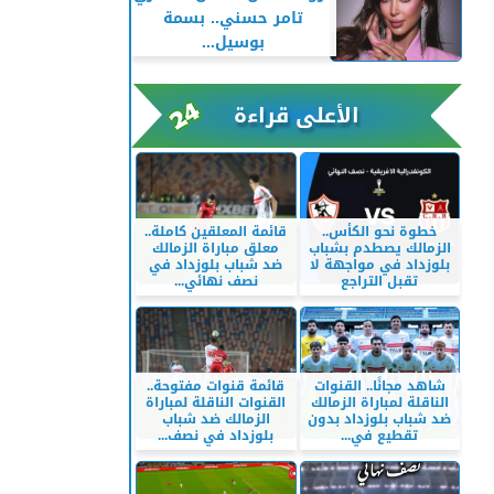
تامر حسني.. بسمة
بوسيل...
الأعلى قراءة
خطوة نحو الكأس..
قائمة المعلقين كاملة..
الزمالك يصطدم بشباب
معلق مباراة الزمالك
بلوزداد في مواجهة لا
ضد شباب بلوزداد في
تقبل التراجع
نصف نهائي...
شاهد مجانًا.. القنوات
قائمة قنوات مفتوحة..
الناقلة لمباراة الزمالك
القنوات الناقلة لمباراة
ضد شباب بلوزداد بدون
الزمالك ضد شباب
تقطيع في...
بلوزداد في نصف...