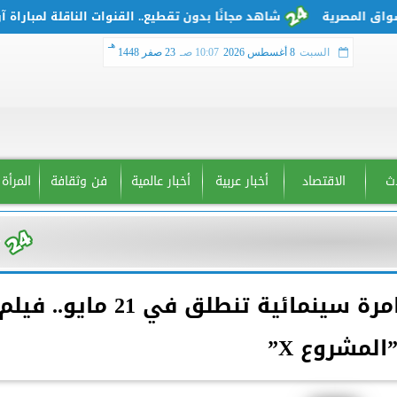
شاهد مجانًا بدون تقطيع.. القنوات الناقلة لمباراة آرسن
هـ
السبت
8 أغسطس 2026
10:07 صـ
23 صفر 1448
دث
الاقتصاد
أخبار عربية
أخبار عالمية
فن وثقافة
المرأة
رحلة سرية وراء الهرم.. مغامرة سينمائية تنطلق في 21 مايو.. فيل
المشروع X”