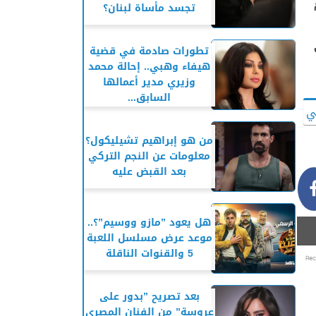
تجسد مأساة لبنان؟
تطورات صادمة في قضية
هيفاء وهبي.. إحالة محمد
وزيري مدير أعمالها
السابق...
ي
من هو إبراهيم تشيليكول؟
معلومات عن النجم التركي
بعد القبض عليه
هل يعود ”مازو ووسيم”؟..
موعد عرض مسلسل اللعبة
5 والقنوات الناقلة
بعد تصريح ”بدور على
عروسة” من الفنان المصري