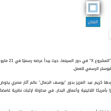
الفنان
أعلن الفنان "إياد نصار" عن اقتراب عرض فيلم "المشروع X" في دور السينما، حيث يبدأ عرضه رسميًا في
لبوستر الرسمي للعمل.
ها كريم عبد العزيز بدور "يوسف الجمال" عالم آثار مصري يخوض
 بأمريكا اللاتينية وأعماق البحار، في محاولة لإثبات نظرية غامضة