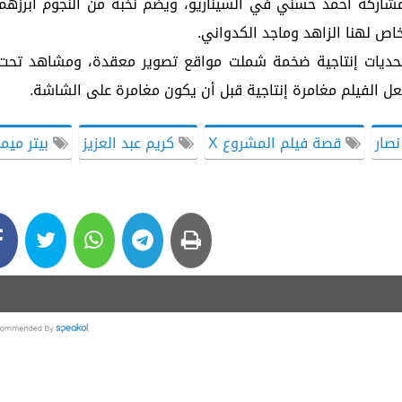
ميمي، بمشاركة أحمد حسني في السيناريو، ويضم نخبة من النجوم أبرزهم
خاص لهنا الزاهد وماجد الكدواني.
م 2018 لكنها واجهت تحديات إنتاجية ضخمة شملت مواقع تصوير معقدة، ومشاهد تحت
عل الفيلم مغامرة إنتاجية قبل أن يكون مغامرة على الشاشة.
نصار
قصة فيلم المشروع X
كريم عبد العزيز
بيتر ميم