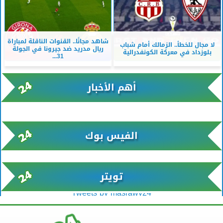
شاهد مجانًا.. القنوات الناقلة لمباراة
لا مجال للخطأ.. الزمالك أمام شباب
ريال مدريد ضد جيرونا في الجولة
بلوزداد في معركة الكونفدرالية
31...
أهم الأخبار
xml/K/rss0.xml x0n not found
الفيس بوك
تويتر
Tweets by masrawy24