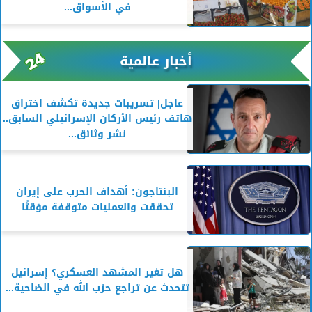
في الأسواق...
أخبار عالمية
عاجل| تسريبات جديدة تكشف اختراق
هاتف رئيس الأركان الإسرائيلي السابق..
نشر وثائق...
البنتاجون: أهداف الحرب على إيران
تحققت والعمليات متوقفة مؤقتًا
هل تغير المشهد العسكري؟ إسرائيل
تتحدث عن تراجع حزب الله في الضاحية...