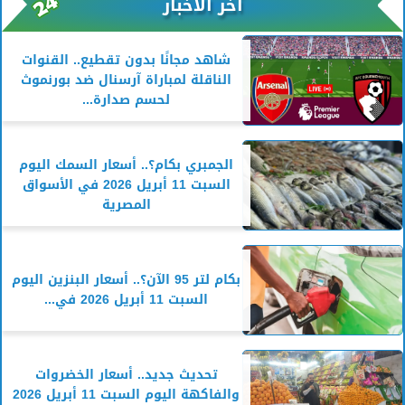
آخر الأخبار
شاهد مجانًا بدون تقطيع.. القنوات
الناقلة لمباراة آرسنال ضد بورنموث
لحسم صدارة...
الجمبري بكام؟.. أسعار السمك اليوم
السبت 11 أبريل 2026 في الأسواق
المصرية
بكام لتر 95 الآن؟.. أسعار البنزين اليوم
السبت 11 أبريل 2026 في...
تحديث جديد.. أسعار الخضروات
والفاكهة اليوم السبت 11 أبريل 2026