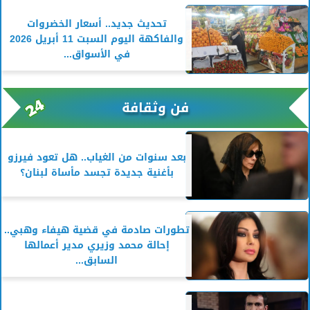
تحديث جديد.. أسعار الخضروات
والفاكهة اليوم السبت 11 أبريل 2026
في الأسواق...
فن وثقافة
بعد سنوات من الغياب.. هل تعود فيرزو
بأغنية جديدة تجسد مأساة لبنان؟
تطورات صادمة في قضية هيفاء وهبي..
إحالة محمد وزيري مدير أعمالها
السابق...