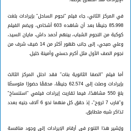
في المركز الثاني، جاء فيلم "نجوم الساحل" بإيرادات بلغت
85.998 جنيهًا بعد أن شاهده 603 أشخاص، ويضم الفيلم
كوكبة من النجوم الشباب، بينهم أحمد داش، مايان السيد،
وعلي صبحي، إلى جانب ظهور أكثر من 14 ضيف شرف من
نجوم الصف الأول مثل أكرم حسني وأمينة خليل.
أما فيلم "الصفا الثانوية بنات" فقد احتل المركز الثالث
بإيرادات وصلت إلى 62.574 جنيهًا، محققًا حضورًا متوسطًا
بلغ 550 مشاهدًا، فيما تقاربت إيرادات فيلمي "استنساخ"
و"فارب 7 تروح"، إذ حقق كل منهما نحو 6 آلاف جنيه بعدد
تذاكر شبه متطابق.
ويُشير هذا التنوع في أرقام الإيرادات إلى وجود منافسة