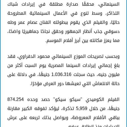
السينمائي، محققًا صدارة مطلقة في إيرادات شباك
التذاكر، وسط تنوع في الأعمال السينمائية المطروحة
حاليًا، والفيلم الذي يقوم ببطولته الفنان عصام عمر وطه
دسوقي جذب أنظار الجمهور وحقق نجاحًا جماهيريًا واضحًا،
مما يعزز مكانته بين أبرز أفلام الموسم.
وبحسب تصريحات الموزع السينمائي محمود الدفراوي، فقد
بلغ إجمالي إيرادات السينما المصرية يوم السبت أكثر من
مليون جنيه، حيث سجلت 1.036.316 جنيهًا، في دلالة على
حالة الانتعاش التي تعيشها دور العرض مؤخرًا.
الفيلم الكوميدي "سيكو سيكو" حصد وحده 874.254
جنيهًا، من خلال 5,959 تذكرة، ليؤكد تفوقه الكبير مقارنة
بباقي الأفلام المعروضة، ويواصل بذلك تربعه على عرش
الإيرادات منذ انطلاق عرضه.