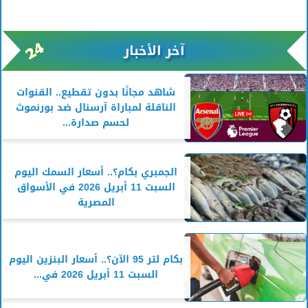
آخر الأخبار
شاهد مجانًا بدون تقطيع.. القنوات
الناقلة لمباراة آرسنال ضد بورنموث
لحسم صدارة...
الجمبري بكام؟.. أسعار السمك اليوم
السبت 11 أبريل 2026 في الأسواق
المصرية
بكام لتر 95 الآن؟.. أسعار البنزين اليوم
السبت 11 أبريل 2026 في...