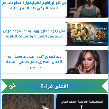
من هو إبراهيم تشيليكول؟ معلومات عن
النجم التركي بعد القبض عليه
هل يعود ”مازو ووسيم”؟.. موعد عرض
مسلسل اللعبة 5 والقنوات الناقلة
بعد تصريح ”بدور على عروسة” من
الفنان المصري تامر حسني.. بسمة
بوسيل...
الأعلى قراءة