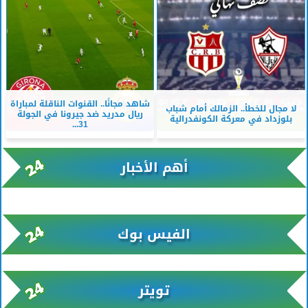
شاهد مجانًا.. القنوات الناقلة لمباراة
لا مجال للخطأ.. الزمالك أمام شباب
ريال مدريد ضد جيرونا في الجولة
بلوزداد في معركة الكونفدرالية
31...
أهم الأخبار
xml/K/rss0.xml x0n not found
الفيس بوك
تويتر