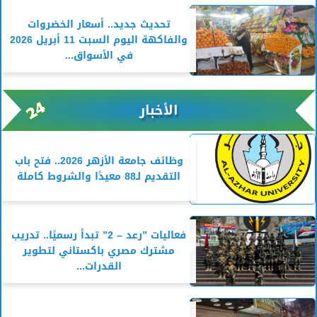
تحديث جديد.. أسعار الخضروات
والفاكهة اليوم السبت 11 أبريل 2026
في الأسواق...
الأخبار
وظائف جامعة الأزهر 2026.. فتح باب
التقديم لـ88 معيدًا والشروط كاملة
فعاليات ”رعد – 2” تبدأ رسميًا.. تدريب
مشترك مصري باكستاني لتطوير
القدرات...