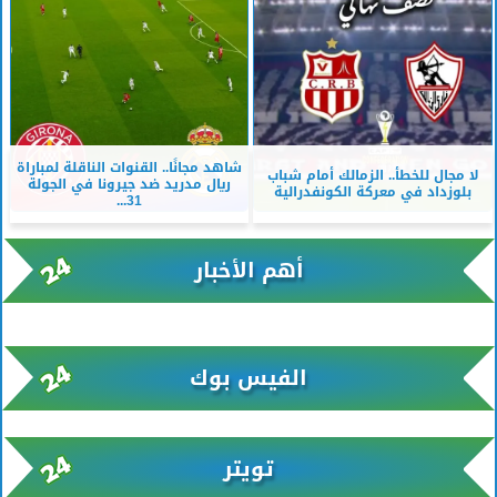
شاهد مجانًا.. القنوات الناقلة لمباراة
لا مجال للخطأ.. الزمالك أمام شباب
ريال مدريد ضد جيرونا في الجولة
بلوزداد في معركة الكونفدرالية
31...
أهم الأخبار
xml/K/rss0.xml x0n not found
الفيس بوك
تويتر