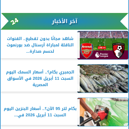
آخر الأخبار
شاهد مجانًا بدون تقطيع.. القنوات
الناقلة لمباراة آرسنال ضد بورنموث
لحسم صدارة...
الجمبري بكام؟.. أسعار السمك اليوم
السبت 11 أبريل 2026 في الأسواق
المصرية
بكام لتر 95 الآن؟.. أسعار البنزين اليوم
السبت 11 أبريل 2026 في...