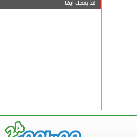
قد يعجبك ايضا