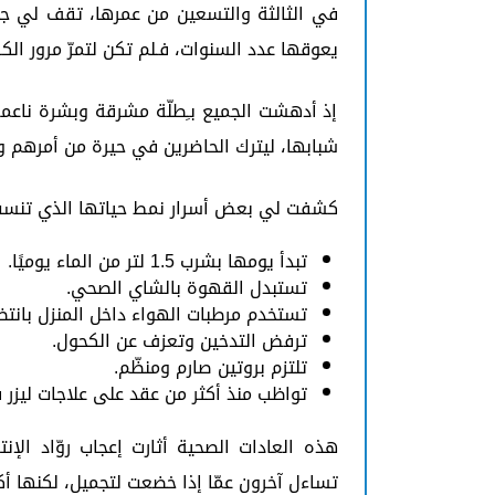
في الثالثة والتسعين من عمرها، تقف لي جيل-ي
يعوقها عدد السنوات، فـلم تكن لتمرّ مرور ا
إذ أدهشت الجميع بـِطلّة مشرقة وبشرة ناعم
شبابها، ليترك الحاضرين في حيرة من أمرهم 
كشفت لي بعض أسرار نمط حياتها الذي تنسب 
تبدأ يومها بشرب 1.5 لتر من الماء يوميًا.
تستبدل القهوة بالشاي الصحي.
تستخدم مرطبات الهواء داخل المنزل بانتظ
ترفض التدخين وتعزف عن الكحول.
تلتزم بروتين صارم ومنظّم.
تواظب منذ أكثر من عقد على علاجات ليز
هذه العادات الصحية أثارت إعجاب روّاد ال
تساءل آخرون عمّا إذا خضعت لتجميل، لكنها أك