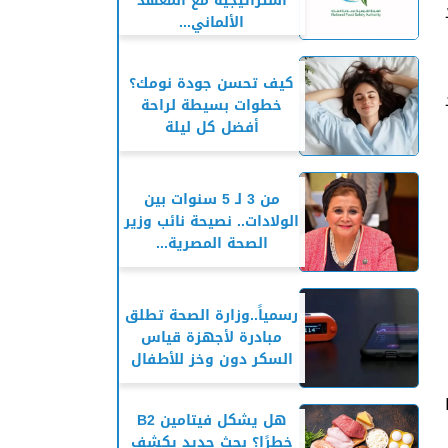
استراتيجية مع المعهد
الألماني...
كيف تحسن جودة نومك؟
خطوات بسيطة لراحة
أفضل كل ليلة
من 3 لـ 5 سنوات بين
الولادات.. نصيحة نائب وزير
الصحة المصرية...
رسمياً..وزارة الصحة تطلق
مبادرة لأجهزة قياس
السكر دون وخز للأطفال
هل يشكل فيتامين B2
خطرًا؟ بحث جديد يكشف