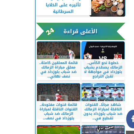
تأثيره على الخلايا
السرطانية
الأعلى قراءة
خطوة نحو الكأس..
قائمة المعلقين كاملة..
الزمالك يصطدم بشباب
معلق مباراة الزمالك
بلوزداد في مواجهة لا
ضد شباب بلوزداد في
تقبل التراجع
نصف نهائي...
شاهد مجانًا.. القنوات
قائمة قنوات مفتوحة..
الناقلة لمباراة الزمالك
القنوات الناقلة لمباراة
ضد شباب بلوزداد بدون
الزمالك ضد شباب
تقطيع في...
بلوزداد في نصف...