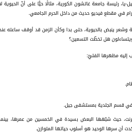
ا، رئيسة جامعة غاتشون الكورية، مثالًا حيًّا على أنّ الحيوية لا
لكرام في مقطع فيديو حديث من داخل الحرم الجامعي.
ة وشعر ينبض بالحيوية، حتى بدا وكأن الزمن قد أوقف ساعته عند
ويتساءلون هل تخطّت التسعين؟
إليه مظهرها الفتيّ:
ام.
ر في قسم الجلدية بمستشفى جيل.
إنترنت، حيث شبّهها البعض بسيدة في الخمسين من عمرها، بينما
دت أن سرها الوحيد هو أسلوب حياتها المتوازن.