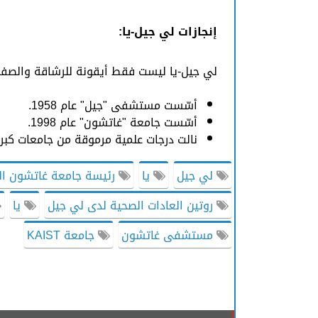
إنجازات لي جيل-يا:
لي جيل-يا ليست فقط أيقونة للرشاقة والصفاء،
أسّست مستشفى "جيل" عام 1958.
أسّست جامعة "غاتشون" عام 1998.
نالت درجات علمية مرموقة من جامعات كبرى م
لي جيل
يا
رئيسة جامعة غاتشون ال
روتين العادات الصحية لدى لي جيل
يا
مستشفى غاتشون
جامعة KAIST