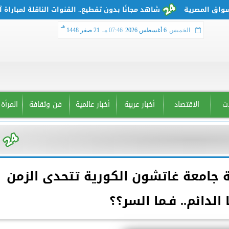
شاهد مجانًا بدون تقطيع.. القنوات الناقلة لمباراة آرسنا
هـ
الخميس
6 أغسطس 2026
07:46 مـ
21 صفر 1448
دث
الاقتصاد
أخبار عربية
أخبار عالمية
فن وثقافة
المرأة
يسة جامعة غاتشون الكورية تتحدى الزمن
 الدائم.. فـما السر؟؟