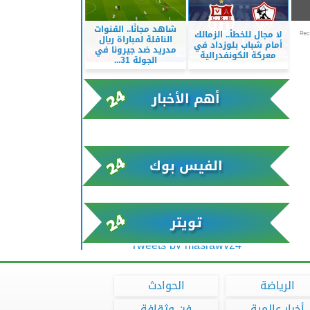
شاهد مجانًا.. القنوات
لا مجال للخطأ.. الزمالك
الناقلة لمباراة ريال
أمام شباب بلوزداد في
مدريد ضد جيرونا في
معركة الكونفدرالية
الجولة 31...
أهم الأخبار
xml/K/rss0.xml x0n not found
الفيس بوك
تويتر
Tweets by masrawy24
الرياضة
الحوادث
أخبار عالمية
فن وثقافة