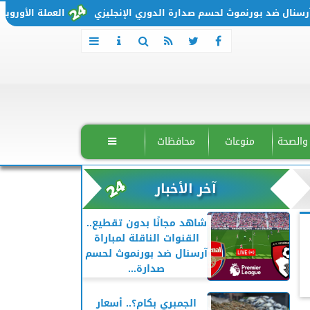
ل ضد بورنموث لحسم صدارة الدوري الإنجليزي
العملة الأوروبية تتحرك من جديد..
 والصحة
منوعات
محافظات

آخر الأخبار
شاهد مجانًا بدون تقطيع..
القنوات الناقلة لمباراة
آرسنال ضد بورنموث لحسم
صدارة...
الجمبري بكام؟.. أسعار