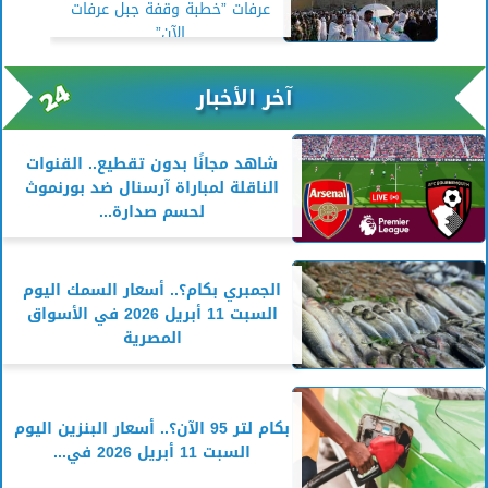
عرفات ”خطبة وقفة جبل عرفات
الآن”
آخر الأخبار
شاهد مجانًا بدون تقطيع.. القنوات
الناقلة لمباراة آرسنال ضد بورنموث
لحسم صدارة...
الجمبري بكام؟.. أسعار السمك اليوم
السبت 11 أبريل 2026 في الأسواق
المصرية
بكام لتر 95 الآن؟.. أسعار البنزين اليوم
السبت 11 أبريل 2026 في...