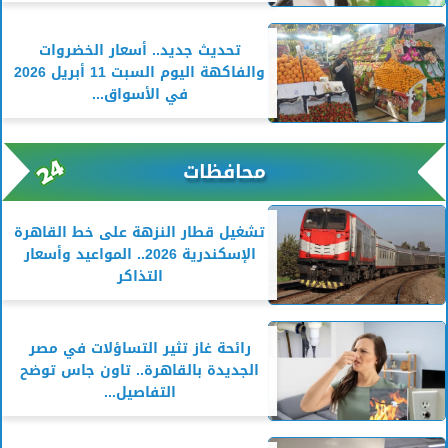
تحديث جديد.. أسعار الخضروات
والفاكهة اليوم السبت 11 أبريل 2026
في الأسواق...
محافظات
تشغيل قطار النزهة على خط القاهرة
الإسكندرية 2026.. المواعيد وأسعار
التذاكر
رائحة غاز تثير التساؤلات في مصر
الجديدة بالقاهرة.. تاون جاس توضح
التفاصيل...