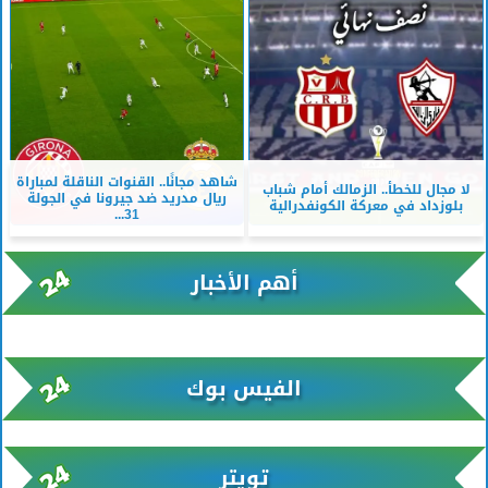
شاهد مجانًا.. القنوات الناقلة لمباراة
لا مجال للخطأ.. الزمالك أمام شباب
ريال مدريد ضد جيرونا في الجولة
بلوزداد في معركة الكونفدرالية
31...
أهم الأخبار
xml/K/rss0.xml x0n not found
الفيس بوك
تويتر