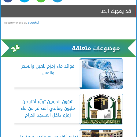
قد يعجبك ايضا
موضوعات متعلقة
فوائد ماء زمزم للعين والسحر
والمس
شؤون الحرمين توزّع أكثر من
مليون ومائتي ألف لتر من ماء
زمزم داخل المسجد الحرام