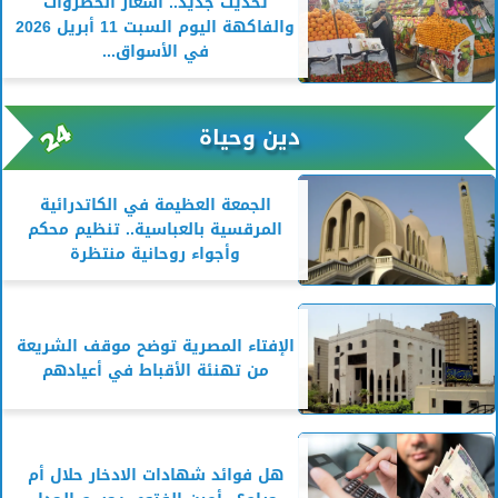
تحديث جديد.. أسعار الخضروات
والفاكهة اليوم السبت 11 أبريل 2026
في الأسواق...
دين وحياة
الجمعة العظيمة في الكاتدرائية
المرقسية بالعباسية.. تنظيم محكم
وأجواء روحانية منتظرة
الإفتاء المصرية توضح موقف الشريعة
من تهنئة الأقباط في أعيادهم
هل فوائد شهادات الادخار حلال أم