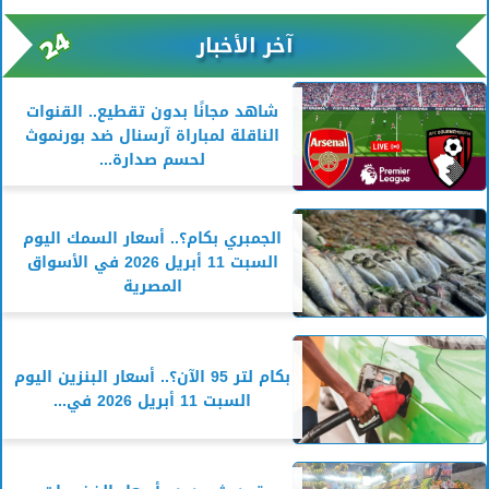
آخر الأخبار
شاهد مجانًا بدون تقطيع.. القنوات
الناقلة لمباراة آرسنال ضد بورنموث
لحسم صدارة...
الجمبري بكام؟.. أسعار السمك اليوم
السبت 11 أبريل 2026 في الأسواق
المصرية
بكام لتر 95 الآن؟.. أسعار البنزين اليوم
السبت 11 أبريل 2026 في...