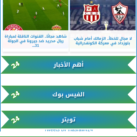
شاهد مجانًا.. القنوات الناقلة لمباراة
لا مجال للخطأ.. الزمالك أمام شباب
ريال مدريد ضد جيرونا في الجولة
بلوزداد في معركة الكونفدرالية
31...
أهم الأخبار
xml/K/rss0.xml x0n not found
الفيس بوك
تويتر
Tweets by masrawy24