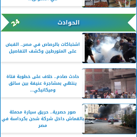
الحوادث
اشتباكات بالرصاص في مصر.. القبض
على المتورطين وكشف التفاصيل
حادث صادم.. خلاف على خطوبة فتاة
ينتهي بمشاجرة عنيفة بين سائق
وميكانيكي...
صور حصرية.. حريق سيارة محملة
بالقماش داخل شركة شحن بكرداسة في
مصر