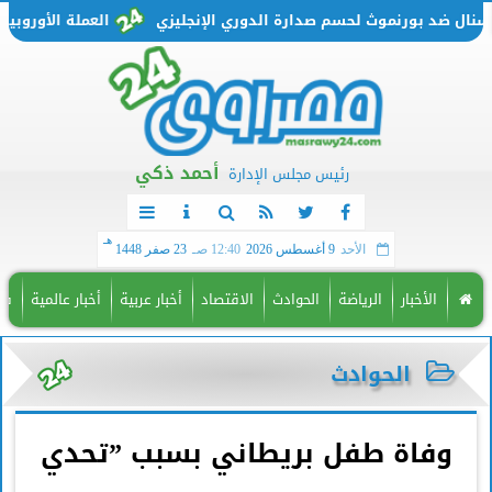
د بورنموث لحسم صدارة الدوري الإنجليزي
العملة الأوروبية تتحرك من جديد.. سعر 
أحمد ذكي
رئيس مجلس الإدارة
هـ
الأحد
9 أغسطس 2026
12:40 صـ
23 صفر 1448
الأخبار
الرياضة
الحوادث
الاقتصاد
أخبار عربية
أخبار عالمية
فن
الحوادث
وفاة طفل بريطاني بسبب ”تحدي