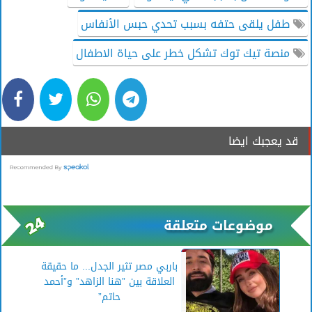
طفل يلقى حتفه بسبب تحدي حبس الأنفاس
منصة تيك توك تشكل خطر على حياة الاطفال
قد يعجبك ايضا
موضوعات متعلقة
باربي مصر تثير الجدل... ما حقيقة
العلاقة بين ”هنا الزاهد” و”أحمد
حاتم”