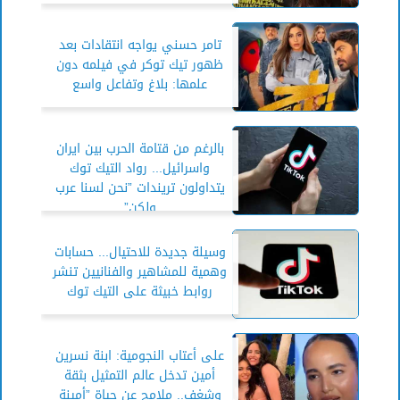
تامر حسني يواجه انتقادات بعد
ظهور تيك توكر في فيلمه دون
علمها: بلاغ وتفاعل واسع
بالرغم من قتامة الحرب بين ايران
واسرائيل... رواد التيك توك
يتداولون تريندات ”نحن لسنا عرب
ولكن”
وسيلة جديدة للاحتيال... حسابات
وهمية للمشاهير والفنانيين تنشر
روابط خبيثة على التيك توك
على أعتاب النجومية: ابنة نسرين
أمين تدخل عالم التمثيل بثقة
وشغف.. ملامح عن حياة ”أمينة