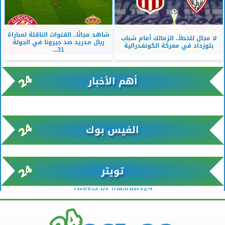
شاهد مجانًا.. القنوات الناقلة لمباراة
لا مجال للخطأ.. الزمالك أمام شباب
ريال مدريد ضد جيرونا في الجولة
بلوزداد في معركة الكونفدرالية
31...
أهم الأخبار
xml/K/rss0.xml x0n not found
الفيس بوك
تويتر
Tweets by masrawy24