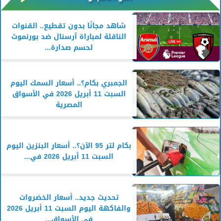
شاهد مجانًا بدون تقطيع.. القنوات
الناقلة لمباراة آرسنال ضد بورنموث
لحسم صدارة...
الجمبري بكام؟.. أسعار السمك اليوم
السبت 11 أبريل 2026 في الأسواق
المصرية
بكام لتر 95 الآن؟.. أسعار البنزين اليوم
السبت 11 أبريل 2026 في...
تحديث جديد.. أسعار الخضروات
والفاكهة اليوم السبت 11 أبريل 2026
في الأسواق...