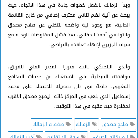
وبدأ الزمالك بالفعل خطوات جادة في هذا الاتجاه، حيث
يبحث عن آلية لضم ثنائي محترف إضافي من خارج القائمة
الحالية، مع وجود نية واضحة للتخلي عن صلاح مصدق
والتونسي أحمد الجفالي، بعد فشل المفاوضات الودية مع
سيف الجزيري لإنهاء تعاقده بالتراضي.
وأبدى البلجيكي يانيك فيريرا المدير الفني للفريق،
موافقته المبدئية على الاستغناء عن خدمات المدافع
المغربي، خاصة في ظل تفضيله للاعتماد على محمد
إسماعيل الذي يلعب في المركز ذاته، ليصبح مصدق الأقرب
لمغادرة ميت عقبة في هذا التوقيت.
صلاح مصدق
الزمالك
صفقات الزمالك
الميركاتو الصيفي
سوق الانتقالات
أخبار الزمالك