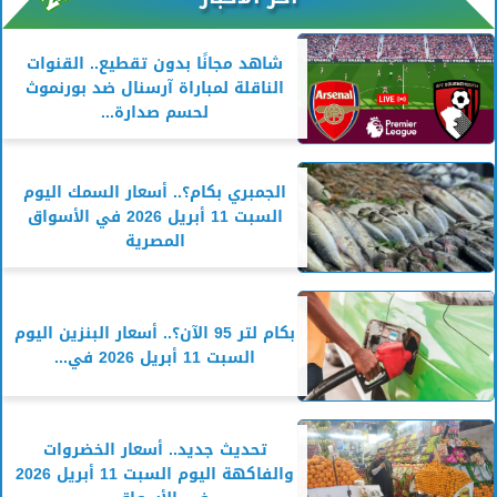
شاهد مجانًا بدون تقطيع.. القنوات
الناقلة لمباراة آرسنال ضد بورنموث
لحسم صدارة...
الجمبري بكام؟.. أسعار السمك اليوم
السبت 11 أبريل 2026 في الأسواق
المصرية
بكام لتر 95 الآن؟.. أسعار البنزين اليوم
السبت 11 أبريل 2026 في...
تحديث جديد.. أسعار الخضروات
والفاكهة اليوم السبت 11 أبريل 2026