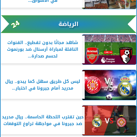
في الأسواق...
الرياضة
شاهد مجانًا بدون تقطيع.. القنوات
الناقلة لمباراة آرسنال ضد بورنموث
لحسم صدارة...
ليس كل طريق سهل كما يبدو.. ريال
مدريد أمام جيرونا في اختبار...
حين تقترب اللحظة الحاسمة.. ريال مدريد
ضد جيرونا في مواجهة تراوغ التوقعات