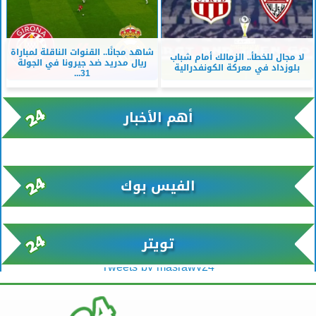
شاهد مجانًا.. القنوات الناقلة لمباراة
لا مجال للخطأ.. الزمالك أمام شباب
ريال مدريد ضد جيرونا في الجولة
بلوزداد في معركة الكونفدرالية
31...
أهم الأخبار
xml/K/rss0.xml x0n not found
الفيس بوك
تويتر
Tweets by masrawy24