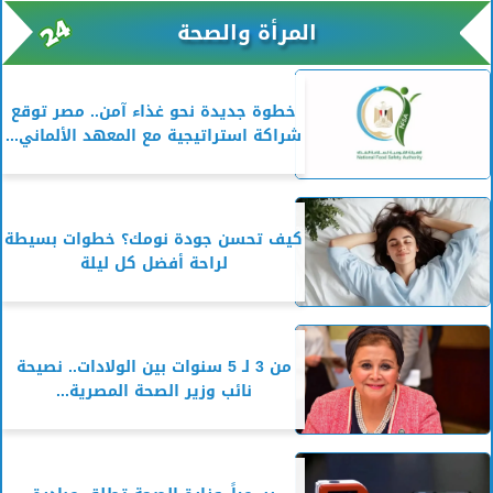
المرأة والصحة
خطوة جديدة نحو غذاء آمن.. مصر توقع
شراكة استراتيجية مع المعهد الألماني...
كيف تحسن جودة نومك؟ خطوات بسيطة
لراحة أفضل كل ليلة
من 3 لـ 5 سنوات بين الولادات.. نصيحة
نائب وزير الصحة المصرية...