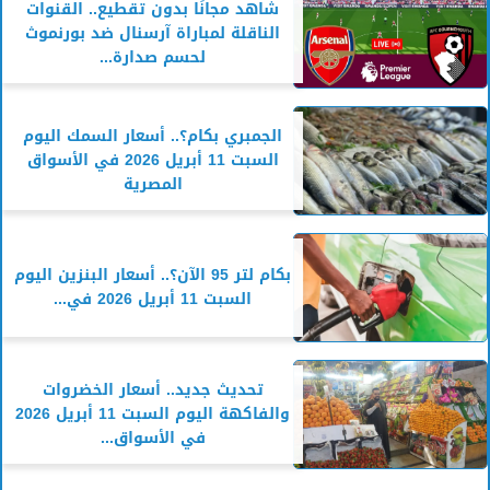
شاهد مجانًا بدون تقطيع.. القنوات
الناقلة لمباراة آرسنال ضد بورنموث
لحسم صدارة...
الجمبري بكام؟.. أسعار السمك اليوم
السبت 11 أبريل 2026 في الأسواق
المصرية
بكام لتر 95 الآن؟.. أسعار البنزين اليوم
السبت 11 أبريل 2026 في...
تحديث جديد.. أسعار الخضروات
والفاكهة اليوم السبت 11 أبريل 2026
في الأسواق...