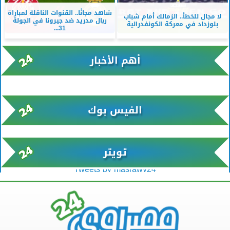
شاهد مجانًا.. القنوات الناقلة لمباراة
لا مجال للخطأ.. الزمالك أمام شباب
ريال مدريد ضد جيرونا في الجولة
بلوزداد في معركة الكونفدرالية
31...
أهم الأخبار
xml/K/rss0.xml x0n not found
الفيس بوك
تويتر
Tweets by masrawy24