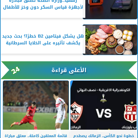
رسمياً..وزارة الصحة تطلق مبادرة
لأجهزة قياس السكر دون وخز للأطفال
هل يشكل فيتامين B2 خطرًا؟ بحث جديد
يكشف تأثيره على الخلايا السرطانية
الأعلى قراءة
خطوة نحو الكأس.. الزمالك يصطدم
قائمة المعلقين كاملة.. معلق مباراة