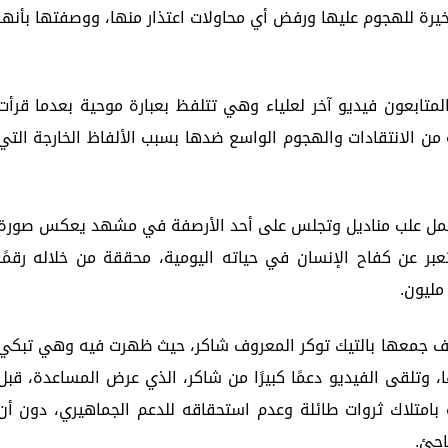
خيرة للهجوم عليها ورفض أي محاولات اعتذار منها، ووصفتها بأنها
لمتابعون فيديو آخر لعلياء وهي تتلفظ بعبارة موحية بعدما قرأت
جة من الانتقادات والهجوم الواسع ضدها بسبب الألفاظ الخارجة التي
ه تحمل علب مناديل وتجلس على أحد الأرصفة في مشهد يعكس صورة
تعبر عن كفاح الإنسان في حياته اليومية، محققة من خلاله رقمًا
ايف جمعها بالتيك توكر المعروف شاكر، حيث ظهرت فيه وهي تبكي
 وتلقى الفيديو دعمًا كبيرًا من شاكر، الذي عرض المساعدة، قبل
ه بامتلاك ثروات طائلة وعدم استحقاقه للدعم الجماهيري، دون أن
اجئ.