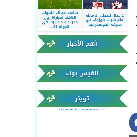
شاهد مجانًا.. القنوات
لا مجال للخطأ.. الزمالك
الناقلة لمباراة ريال
أمام شباب بلوزداد في
مدريد ضد جيرونا في
معركة الكونفدرالية
الجولة 31...
أهم الأخبار
xml/K/rss0.xml x0n not found
الفيس بوك
تويتر
Tweets by masrawy24