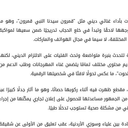
ت بأداء غنائي ديني مثل "قمرون سيدنا النبي قمرون"، وهو ما
جهها لاحقًا وتبدأ في خلع الحجاب تدريجيًا ضمن سعيها لمواكبة
 المختلفة، لا سيما في مجال الهواتف والماركات.
 تتحدث بنبرة متواضعة وتحث الفتيات على الالتزام الديني، لكنها
م محتوى مختلف تمامًا يتضمن غناء المهرجانات وطلب الدعم من
الحوت"، ما عكس تحولًا لافتًا في شخصيتها الرقمية.
مقطع ظهرت فيه أثناء ركوبها حصانًا، وهو ما أثار جدلًا كبيرًا عبر
ن الجمهور مساعدتها للحصول على إعلان تجاري يمكّنها من إجراء
ني من مشكلة صحية تستوجب تدخلًا طبيًا.
دة بين علياء وسوزي الأردنية، عقب تعليق من الأولى عن شقيقة