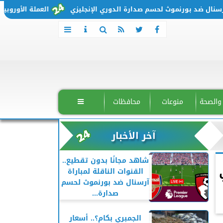
 ضد بورنموث لحسم صدارة الدوري الإنجليزي
العملة الأوروبية تتحرك من جديد.. س
 والصحة
منوعات
محافظات

آخر الأخبار
شاهد مجانًا بدون تقطيع..
القنوات الناقلة لمباراة
آرسنال ضد بورنموث لحسم
صدارة...
الجمبري بكام؟.. أسعار