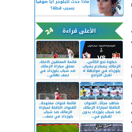
ماذا حدث للبلوجر آيا صوفيا
بسبب قطة؟
الأعلى قراءة
خطوة نحو الكأس..
قائمة المعلقين كاملة..
الزمالك يصطدم بشباب
معلق مباراة الزمالك
بلوزداد في مواجهة لا
ضد شباب بلوزداد في
تقبل التراجع
نصف نهائي...
شاهد مجانًا.. القنوات
قائمة قنوات مفتوحة..
الناقلة لمباراة الزمالك
القنوات الناقلة لمباراة
ضد شباب بلوزداد بدون
الزمالك ضد شباب
تقطيع في...
بلوزداد في نصف...