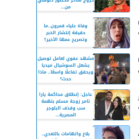
خروج شاكر محظور دلوقتي
من...
وفاة علياء قمرون..ما
حقيقة إنتشار الخبر
وتصريح عمها الأخير؟
مشهد عفوي لعامل توصيل
يشعل السوشيال ميديا
ويحقق تفاعلًا واسعًا.. ماذا
حدث؟
عاجل: إنطلاق محاكمة يارا
تامر زوجة مسلم بتهمة
سب وقذف البلوجر
المصرية...
بلاغ واتهامات بالتعدي..