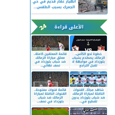
انهيار عقار قديم في حي
الجمرك بسبب الطقس...
الأعلى قراءة
خطوة نحو الكأس..
قائمة المعلقين كاملة..
الزمالك يصطدم بشباب
معلق مباراة الزمالك
بلوزداد في مواجهة لا
ضد شباب بلوزداد في
تقبل التراجع
نصف نهائي...
شاهد مجانًا.. القنوات
قائمة قنوات مفتوحة..
الناقلة لمباراة الزمالك
القنوات الناقلة لمباراة
ضد شباب بلوزداد بدون
الزمالك ضد شباب
تقطيع في...
بلوزداد في نصف...