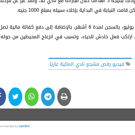
نتيجة فرحته بفوز فريقه المالية بكفر الزيات، وذلك بنتيجة 5 أهداف خلال مباراته مع نادي تلا، ولقد عبر عن فرحت
 النيابة في البداية بإخلاء سبيله بمبلغ 1000 جنيه.
بينما تم إلقاء القبض عليه اليوم الخميس 31 يوليو، بالسجن لمدة 6 أشهر، بالإضافة إلى دفع كفالة مالية تص
الفعل ارتكب فعل خادش للحياء، وتسبب في انزعاج المحيطين من حوله،
فيديو رقص مشجع نادي المالية عاريًا