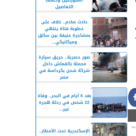
ه
المتورطين وكشف
التفاصيل
حادث صادم.. خلاف على
ل
خطوبة فتاة ينتهي
بمشاجرة عنيفة بين سائق
وميكانيكي...
صور حصرية.. حريق سيارة
محملة بالقماش داخل
شركة شحن بكرداسة في
مصر
بعد 6 أيام في البحر.. وفاة
22 شخص في رحلة هجرة
غير...
الإسكندرية تحت الأمطار..