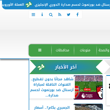
ل ضد بورنموث لحسم صدارة الدوري الإنجليزي
العملة الأوروبية تتحرك من جديد.. 
 والصحة
منوعات
محافظات

آخر الأخبار
شاهد مجانًا بدون تقطيع..
القنوات الناقلة لمباراة
آرسنال ضد بورنموث لحسم
صدارة...
الجمبري بكام؟.. أسعار