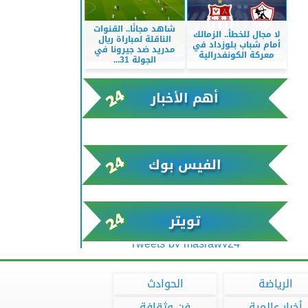
شاهد مجانًا.. القنوات
لا مجال للخطأ.. الزمالك
الناقلة لمباراة ريال
أمام شباب بلوزداد في
مدريد ضد جيرونا في
معركة الكونفدرالية
الجولة 31...
أهم الأخبار
xml/K/rss0.xml x0n not found
الفيس بوك
تويتر
Tweets by masrawy24
الرياضة
الحوادث
أخبار عالمية
فن وثقافة