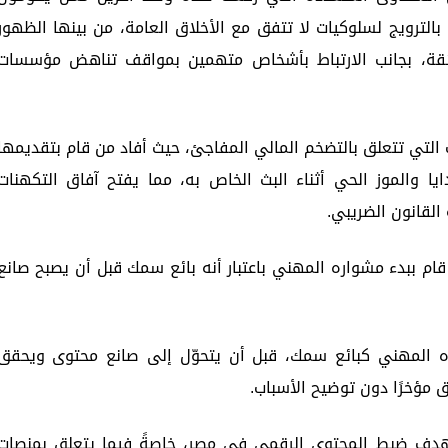
الترويج لسلوكيات لا تتفق مع الأخلاق العامة، من بينها الظهور
ئقة، بجانب الارتباط بأشخاص متهمين بمواقف تناهض مؤسسات
 التي تتعلق بالتضخم المالي المفاجئ، حيث أفاد من قام بتقديمها
ا والموز الحي أثناء البث الخاص به، مما يفتح آفاق التكهنات
القانون الضريبي.
م ببدء مشواره المهني باعتبار أنه بائع سمك قبل أن يصبح صانع
ه المهني كبائع سمك، قبل أن يتحوّل إلى صانع محتوى ويحقق
ق مؤخرًا دون توضيح الأسباب.
دف ضبط المحتوى الرقمي في مصر، خاصةً فيما يتعلق بمنصات