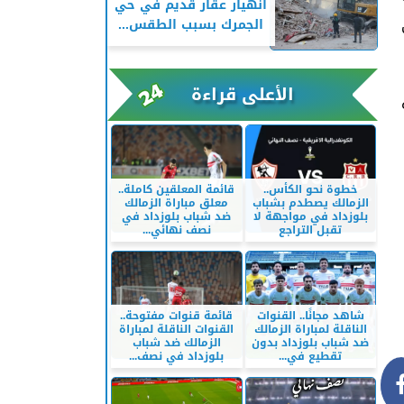
انهيار عقار قديم في حي
الجمرك بسبب الطقس...
الأعلى قراءة
خطوة نحو الكأس..
قائمة المعلقين كاملة..
الزمالك يصطدم بشباب
معلق مباراة الزمالك
بلوزداد في مواجهة لا
ضد شباب بلوزداد في
تقبل التراجع
نصف نهائي...
شاهد مجانًا.. القنوات
قائمة قنوات مفتوحة..
الناقلة لمباراة الزمالك
القنوات الناقلة لمباراة
ضد شباب بلوزداد بدون
الزمالك ضد شباب
تقطيع في...
بلوزداد في نصف...