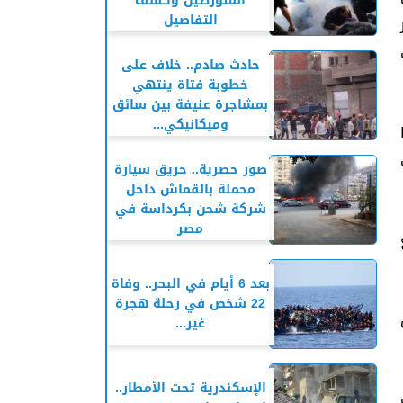
المتورطين وكشف
التفاصيل
حادث صادم.. خلاف على
خطوبة فتاة ينتهي
بمشاجرة عنيفة بين سائق
وميكانيكي...
صور حصرية.. حريق سيارة
محملة بالقماش داخل
شركة شحن بكرداسة في
مصر
بعد 6 أيام في البحر.. وفاة
22 شخص في رحلة هجرة
غير...
الإسكندرية تحت الأمطار..