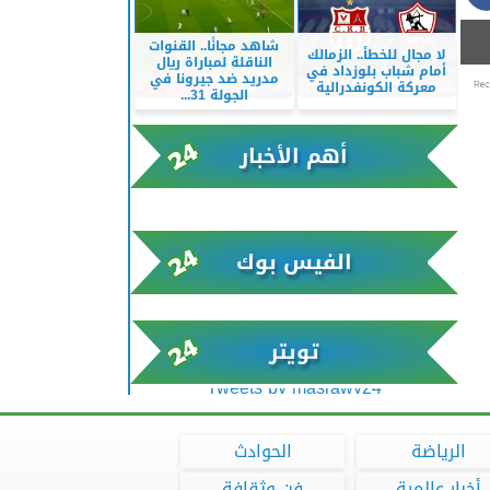
شاهد مجانًا.. القنوات
لا مجال للخطأ.. الزمالك
الناقلة لمباراة ريال
أمام شباب بلوزداد في
مدريد ضد جيرونا في
معركة الكونفدرالية
الجولة 31...
أهم الأخبار
xml/K/rss0.xml x0n not found
الفيس بوك
تويتر
Tweets by masrawy24
الرياضة
الحوادث
أخبار عالمية
فن وثقافة