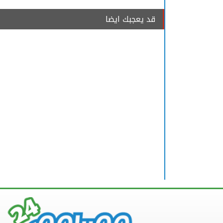
قد يعجبك ايضا