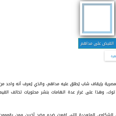
القبض على مداهم
هرة
صرية بإيقاف شاب يُطلق عليه مداهم، والذي يُعرف أنه واحد من
وك، وهذا على غرار عدة اتهامات بنشر محتويات تخالف القيم
ن الشكاوى المتعددة التي رُفعت ضده وضد آخرين ممن يقومون