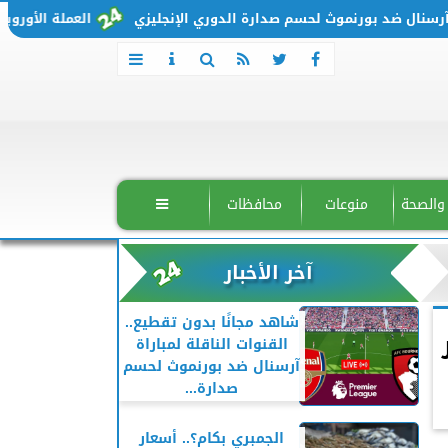
ل ضد بورنموث لحسم صدارة الدوري الإنجليزي
العملة الأوروبية تتحرك من جديد..
 والصحة
منوعات
محافظات

آخر الأخبار
شاهد مجانًا بدون تقطيع..
القنوات الناقلة لمباراة
آرسنال ضد بورنموث لحسم
صدارة...
الجمبري بكام؟.. أسعار