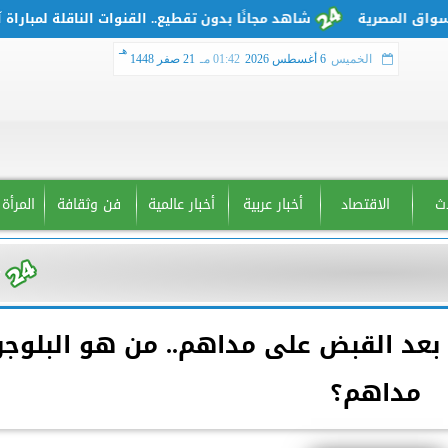
شاهد مجانًا بدون تقطيع.. القنوات الناقلة لمباراة آرسنا
هـ
الخميس
6 أغسطس 2026
01:42 مـ
21 صفر 1448
دث
الاقتصاد
أخبار عربية
أخبار عالمية
فن وثقافة
المرأة
 بعد القبض على مداهم.. من هو البلوجر
مداهم؟