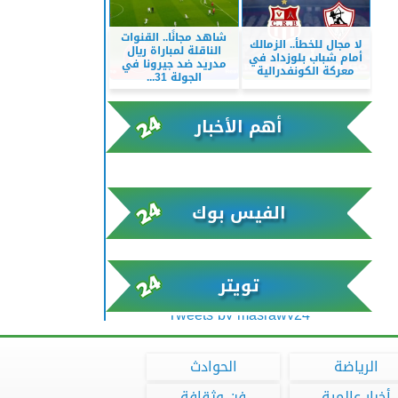
شاهد مجانًا.. القنوات
لا مجال للخطأ.. الزمالك
الناقلة لمباراة ريال
أمام شباب بلوزداد في
مدريد ضد جيرونا في
معركة الكونفدرالية
الجولة 31...
أهم الأخبار
xml/K/rss0.xml x0n not found
الفيس بوك
تويتر
Tweets by masrawy24
الرياضة
الحوادث
أخبار عالمية
فن وثقافة