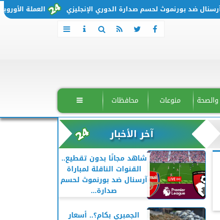
ل ضد بورنموث لحسم صدارة الدوري الإنجليزي
العملة الأوروبية تتحرك من جديد..
 والصحة
منوعات
محافظات

آخر الأخبار
شاهد مجانًا بدون تقطيع..
القنوات الناقلة لمباراة
آرسنال ضد بورنموث لحسم
صدارة...
الجمبري بكام؟.. أسعار