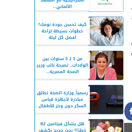
استراتيجية مع المعهد
الألماني...
كيف تحسن جودة نومك؟
خطوات بسيطة لراحة
أفضل كل ليلة
من 3 لـ 5 سنوات بين
الولادات.. نصيحة نائب وزير
الصحة المصرية...
رسمياً..وزارة الصحة تطلق
مبادرة لأجهزة قياس
السكر دون وخز للأطفال
هل يشكل فيتامين B2
خطرًا؟ بحث جديد يكشف