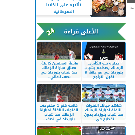
تأثيره على الخلايا
السرطانية
الأعلى قراءة
خطوة نحو الكأس..
قائمة المعلقين كاملة..
الزمالك يصطدم بشباب
معلق مباراة الزمالك
بلوزداد في مواجهة لا
ضد شباب بلوزداد في
تقبل التراجع
نصف نهائي...
شاهد مجانًا.. القنوات
قائمة قنوات مفتوحة..
الناقلة لمباراة الزمالك
القنوات الناقلة لمباراة
ضد شباب بلوزداد بدون
الزمالك ضد شباب
تقطيع في...
بلوزداد في نصف...