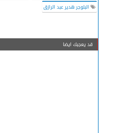
البلوجر هدير عبد الرازق
قد يعجبك ايضا