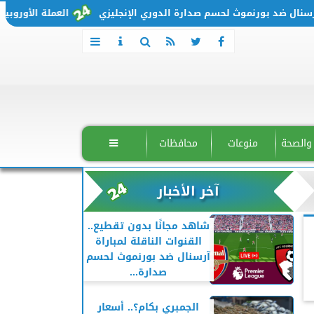
 ضد بورنموث لحسم صدارة الدوري الإنجليزي
العملة الأوروبية تتحرك من جديد.. 
 والصحة
منوعات
محافظات

آخر الأخبار
شاهد مجانًا بدون تقطيع..
القنوات الناقلة لمباراة
آرسنال ضد بورنموث لحسم
صدارة...
الجمبري بكام؟.. أسعار