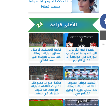
ماذا حدث للبلوجر آيا صوفيا
بسبب قطة؟
الأعلى قراءة
خطوة نحو الكأس..
قائمة المعلقين كاملة..
الزمالك يصطدم بشباب
معلق مباراة الزمالك
بلوزداد في مواجهة لا
ضد شباب بلوزداد في
تقبل التراجع
نصف نهائي...
شاهد مجانًا.. القنوات
قائمة قنوات مفتوحة..
الناقلة لمباراة الزمالك
القنوات الناقلة لمباراة
ضد شباب بلوزداد بدون
الزمالك ضد شباب
تقطيع في...
بلوزداد في نصف...