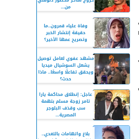
خروج شاكر محظور دلوقتي
من...
وفاة علياء قمرون..ما
حقيقة إنتشار الخبر
وتصريح عمها الأخير؟
مشهد عفوي لعامل توصيل
يشعل السوشيال ميديا
ويحقق تفاعلًا واسعًا.. ماذا
حدث؟
عاجل: إنطلاق محاكمة يارا
تامر زوجة مسلم بتهمة
سب وقذف البلوجر
المصرية...
بلاغ واتهامات بالتعدي..