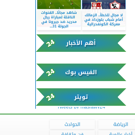
شاهد مجانًا.. القنوات
لا مجال للخطأ.. الزمالك
الناقلة لمباراة ريال
أمام شباب بلوزداد في
مدريد ضد جيرونا في
معركة الكونفدرالية
الجولة 31...
أهم الأخبار
xml/K/rss0.xml x0n not found
الفيس بوك
تويتر
Tweets by masrawy24
الرياضة
الحوادث
أخبار عالمية
فن وثقافة