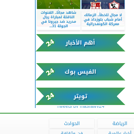
شاهد مجانًا.. القنوات
لا مجال للخطأ.. الزمالك
الناقلة لمباراة ريال
أمام شباب بلوزداد في
مدريد ضد جيرونا في
معركة الكونفدرالية
الجولة 31...
أهم الأخبار
xml/K/rss0.xml x0n not found
الفيس بوك
تويتر
Tweets by masrawy24
الرياضة
الحوادث
أخبار عالمية
فن وثقافة