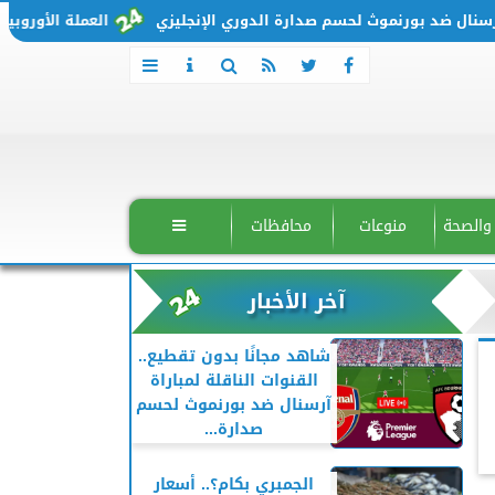
ال ضد بورنموث لحسم صدارة الدوري الإنجليزي
العملة الأوروبية تتحرك من جديد.
 والصحة
منوعات
محافظات

آخر الأخبار
شاهد مجانًا بدون تقطيع..
القنوات الناقلة لمباراة
آرسنال ضد بورنموث لحسم
صدارة...
الجمبري بكام؟.. أسعار