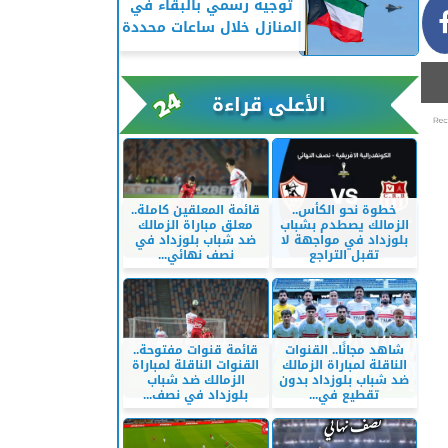
توجيه رسمي بالبقاء في
المنازل خلال ساعات محددة
الأعلى قراءة
خطوة نحو الكأس..
قائمة المعلقين كاملة..
الزمالك يصطدم بشباب
معلق مباراة الزمالك
بلوزداد في مواجهة لا
ضد شباب بلوزداد في
تقبل التراجع
نصف نهائي...
شاهد مجانًا.. القنوات
قائمة قنوات مفتوحة..
الناقلة لمباراة الزمالك
القنوات الناقلة لمباراة
ضد شباب بلوزداد بدون
الزمالك ضد شباب
تقطيع في...
بلوزداد في نصف...