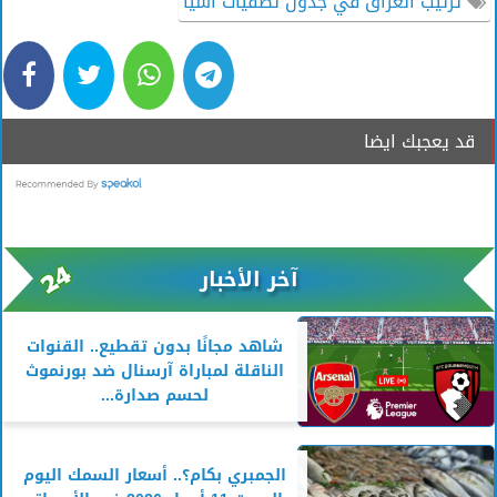
ترتيب العراق في جدول تصفيات آسيا
قد يعجبك ايضا
آخر الأخبار
شاهد مجانًا بدون تقطيع.. القنوات
الناقلة لمباراة آرسنال ضد بورنموث
لحسم صدارة...
الجمبري بكام؟.. أسعار السمك اليوم