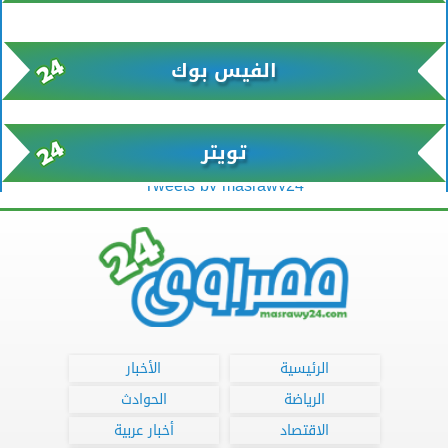
xml/K/rss0.xml x0n not found
الفيس بوك
تويتر
Tweets by masrawy24
الرئيسية
الأخبار
الرياضة
الحوادث
الاقتصاد
أخبار عربية