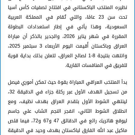
نظيره المنتخب الباكستاني في افتتاح تصفيات كأس آسيا
تحت سن 23 عامًا، والتي تُقام في المملكة العربية
السعودية، وهذا يأتي في إطار استعدادات البطولة
المقررة في شهر يناير 2026، والجدير بالذكر أن مباراة
العراق وباكستان أُقيمت اليوم الأربعاء 3 سبتمبر 2025،
وانتهت بنتيجة 8-1 لصالح العراق، لتعلن بذلك بداية قوية
للفريق في المنافسات القارية.
بدأ المنتخب العراقي المباراة بقوة حيث تمكن أموري فيصل
من تسجيل الهدف الأول عبر ركلة جزاء في الدقيقة 32،
لينتهي الشوط الأول بتقدم العراق بهدف نظيف، ومع
انطلاق الشوط الثاني، انفجر النجم الشاب علي جاسم
ليوقع هاتريك رائع في الدقائق 47 و67 و72، فيما قلص
ماكيل عبد الله الفارق لباكستان بهدف وحيد في الدقيقة