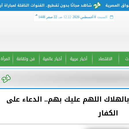
شاهد مجانًا بدون تقطيع.. القنوات الناقلة لمباراة آرسنال
هـ
السبت
8 أغسطس 2026
12:22 صـ
22 صفر 1448
دث
الاقتصاد
أخبار عربية
أخبار عالمية
فن وثقافة
المرأة
الهلاك اللهم عليك بهم.. الدعاء على
الكفار