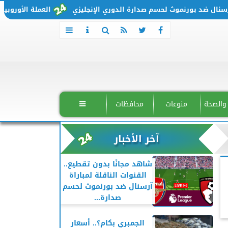
 ضد بورنموث لحسم صدارة الدوري الإنجليزي
العملة الأوروبية تتحرك من جديد.. س
 والصحة
منوعات
محافظات

آخر الأخبار
شاهد مجانًا بدون تقطيع..
القنوات الناقلة لمباراة
آرسنال ضد بورنموث لحسم
صدارة...
الجمبري بكام؟.. أسعار