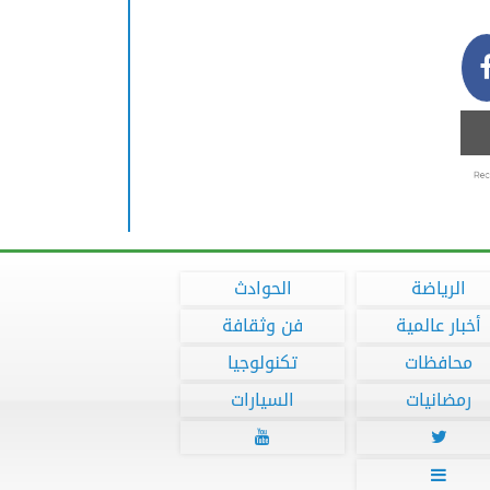
الرياضة
الحوادث
أخبار عالمية
فن وثقافة
محافظات
تكنولوجيا
رمضانيات
السيارات


