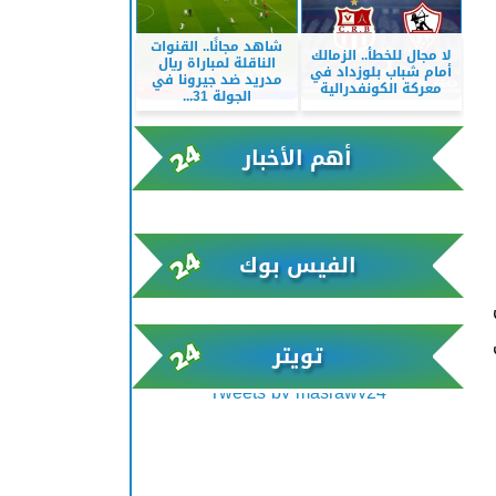
شاهد مجانًا.. القنوات
لا مجال للخطأ.. الزمالك
الناقلة لمباراة ريال
أمام شباب بلوزداد في
مدريد ضد جيرونا في
معركة الكونفدرالية
الجولة 31...
أهم الأخبار
xml/K/rss0.xml x0n not found
الفيس بوك
تويتر
Tweets by masrawy24