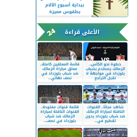
ببداية أسبوع الآلام
بطقوس مميزة
الأعلى قراءة
خطوة نحو الكأس..
قائمة المعلقين كاملة..
الزمالك يصطدم بشباب
معلق مباراة الزمالك
بلوزداد في مواجهة لا
ضد شباب بلوزداد في
تقبل التراجع
نصف نهائي...
شاهد مجانًا.. القنوات
قائمة قنوات مفتوحة..
الناقلة لمباراة الزمالك
القنوات الناقلة لمباراة
ضد شباب بلوزداد بدون
الزمالك ضد شباب
تقطيع في...
بلوزداد في نصف...