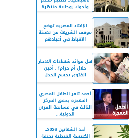
بالعباسية.. تنظيم محكم
وأجواء روحانية منتظرة
الإفتاء المصرية توضح
موقف الشريعة من تهنئة
الأقباط في أعيادهم
هل فوائد شهادات الادخار
حلال أم حرام؟.. أمين
الفتوى يحسم الجدل
أحمد تامر الطفل المصري
المعجزة يحقق المركز
الثالث في مسابقة القرآن
الدولية...
أحد الشعانين 2026..
الكنيسة القبطية تحتفل