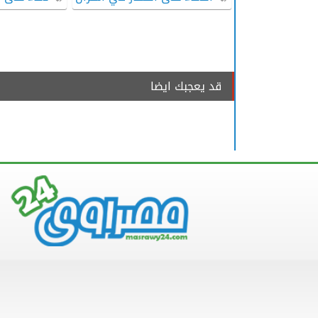
قد يعجبك ايضا