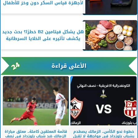
لأجهزة قياس السكر دون وخز للأطفال
هل يشكل فيتامين B2 خطرًا؟ بحث جديد
يكشف تأثيره على الخلايا السرطانية
الأعلى قراءة
خطوة نحو الكأس.. الزمالك يصطدم
قائمة المعلقين كاملة.. معلق مباراة
بشباب بلوزداد في مواجهة لا تقبل
الزمالك ضد شباب بلوزداد في نصف