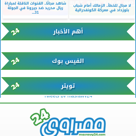
شاهد مجانًا.. القنوات الناقلة لمباراة
لا مجال للخطأ.. الزمالك أمام شباب
ريال مدريد ضد جيرونا في الجولة
بلوزداد في معركة الكونفدرالية
31...
أهم الأخبار
xml/K/rss0.xml x0n not found
الفيس بوك
تويتر
Tweets by masrawy24