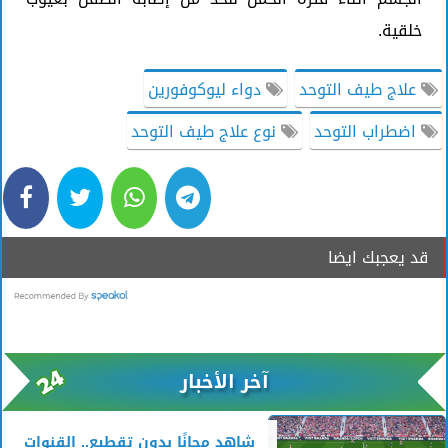
خلقية.
علاج طيف التوحد
دواء ليوكوفورين
اضطراب التوحد
نوع علاج طيف التوحد
قد يعجبك ايضا
آخر الأخبار
شاهد مجانًا بدون تقطيع.. القنوات