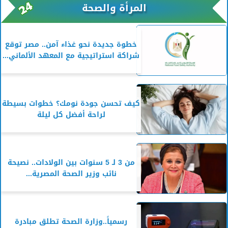
المرأة والصحة
خطوة جديدة نحو غذاء آمن.. مصر توقع
شراكة استراتيجية مع المعهد الألماني...
كيف تحسن جودة نومك؟ خطوات بسيطة
لراحة أفضل كل ليلة
من 3 لـ 5 سنوات بين الولادات.. نصيحة
نائب وزير الصحة المصرية...
رسمياً..وزارة الصحة تطلق مبادرة