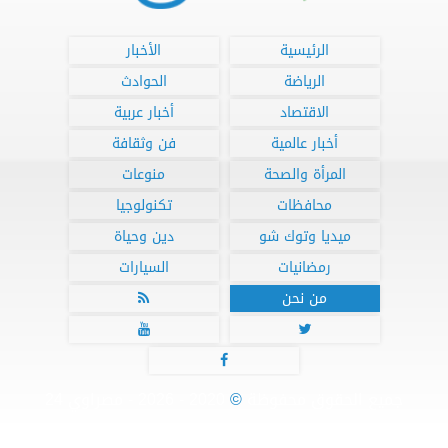
الرئيسية
الأخبار
الرياضة
الحوادث
الاقتصاد
أخبار عربية
أخبار عالمية
فن وثقافة
المرأة والصحة
منوعات
محافظات
تكنولوجيا
ميديا وتوك شو
دين وحياة
رمضانيات
السيارات
من نحن




جميع الحقوق محفوظة
©
2020 - 2026 - مصراوي 24