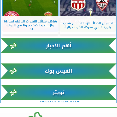
شاهد مجانًا.. القنوات الناقلة لمباراة
لا مجال للخطأ.. الزمالك أمام شباب
ريال مدريد ضد جيرونا في الجولة
بلوزداد في معركة الكونفدرالية
31...
أهم الأخبار
xml/K/rss0.xml x0n not found
الفيس بوك
تويتر
Tweets by masrawy24