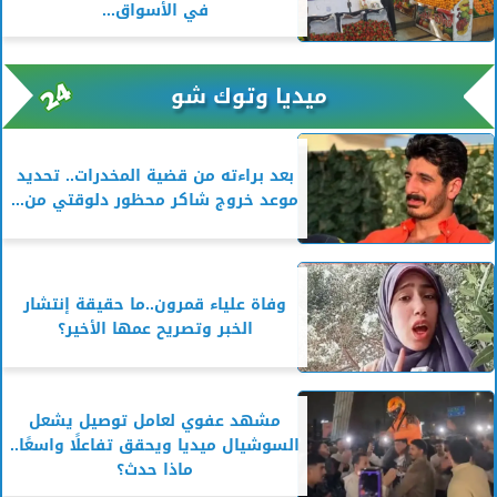
في الأسواق...
ميديا وتوك شو
بعد براءته من قضية المخدرات.. تحديد
موعد خروج شاكر محظور دلوقتي من...
وفاة علياء قمرون..ما حقيقة إنتشار
الخبر وتصريح عمها الأخير؟
مشهد عفوي لعامل توصيل يشعل
السوشيال ميديا ويحقق تفاعلًا واسعًا..
ماذا حدث؟