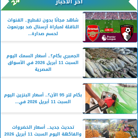
آخر الأخبار
شاهد مجانًا بدون تقطيع.. القنوات
الناقلة لمباراة آرسنال ضد بورنموث
لحسم صدارة...
الجمبري بكام؟.. أسعار السمك اليوم
السبت 11 أبريل 2026 في الأسواق
المصرية
بكام لتر 95 الآن؟.. أسعار البنزين اليوم
السبت 11 أبريل 2026 في...
تحديث جديد.. أسعار الخضروات
والفاكهة اليوم السبت 11 أبريل 2026