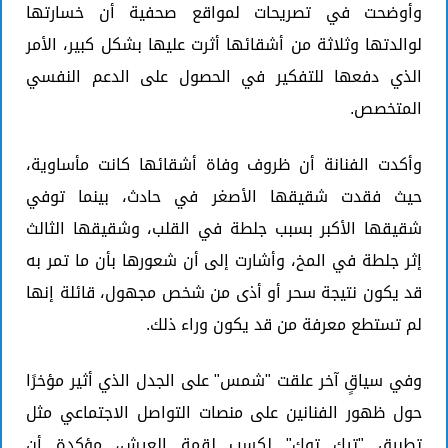
وأوضحت في تصريحات لمواقع صحفية أن خسارتها
لوالدتها وثلاثة من أشقائها أثرت عليها بشكل كبير، الأمر
الذي دفعها للتفكير في الحصول على الدعم النفسي
المتخصص.
وأكدت الفنانة أن ظروف وفاة أشقائها كانت مأساوية،
حيث فقدت شقيقها الأصغر في حادث، بينما توفي
شقيقها الأكبر بسبب جلطة في القلب، وشقيقها الثالث
إثر جلطة في المخ، وأشارت إلى أن شعورها بأن ما تمر به
قد يكون نتيجة سحر أو أذى من شخص مجهول، قائلة إنها
لم تستطع معرفة من قد يكون وراء ذلك.
وفي سياقٍ آخر علقت "شمس" على الجدل الذي أثير مؤخرًا
حول ظهور الفنانين على منصات التواصل الاجتماعي مثل
تطبيق "تيك توك" لكسب لقمة العيش، مؤكدة أن