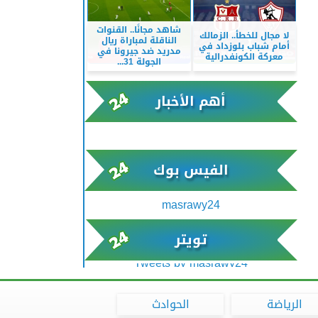
شاهد مجانًا.. القنوات
لا مجال للخطأ.. الزمالك
الناقلة لمباراة ريال
أمام شباب بلوزداد في
مدريد ضد جيرونا في
معركة الكونفدرالية
الجولة 31...
أهم الأخبار
xml/K/rss0.xml x0n not found
الفيس بوك
masrawy24
تويتر
Tweets by masrawy24
الرياضة
الحوادث