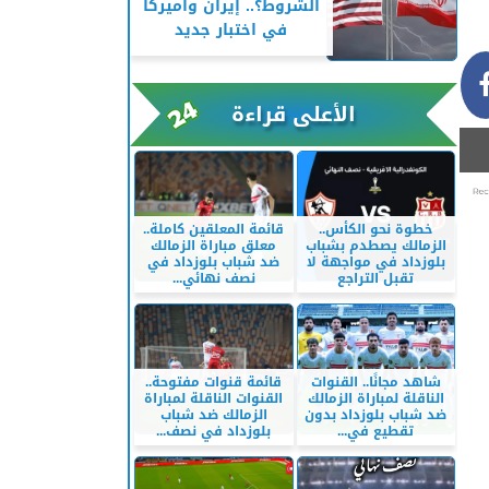
الشروط؟.. إيران وأميركا
في اختبار جديد
الأعلى قراءة
خطوة نحو الكأس..
قائمة المعلقين كاملة..
الزمالك يصطدم بشباب
معلق مباراة الزمالك
بلوزداد في مواجهة لا
ضد شباب بلوزداد في
تقبل التراجع
نصف نهائي...
شاهد مجانًا.. القنوات
قائمة قنوات مفتوحة..
الناقلة لمباراة الزمالك
القنوات الناقلة لمباراة
ضد شباب بلوزداد بدون
الزمالك ضد شباب
تقطيع في...
بلوزداد في نصف...