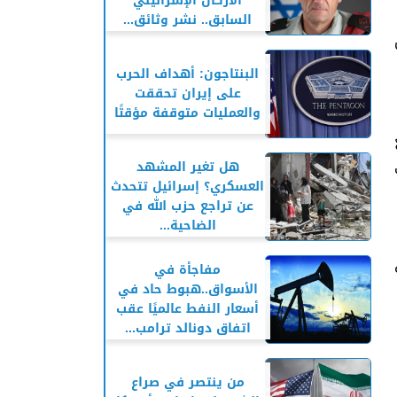
الأركان الإسرائيلي
السابق.. نشر وثائق...
البنتاجون: أهداف الحرب
على إيران تحققت
والعمليات متوقفة مؤقتًا
هل تغير المشهد
العسكري؟ إسرائيل تتحدث
عن تراجع حزب الله في
الضاحية...
مفاجأة في
الأسواق..هبوط حاد في
أسعار النفط عالميًا عقب
اتفاق دونالد ترامب...
من ينتصر في صراع