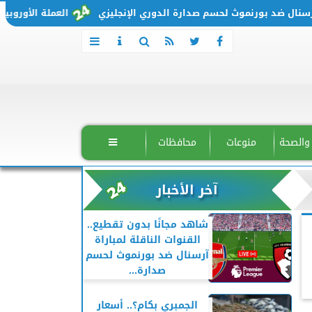
 ضد بورنموث لحسم صدارة الدوري الإنجليزي
العملة الأوروبية تتحرك من جديد.. س
 والصحة
منوعات
محافظات

آخر الأخبار
شاهد مجانًا بدون تقطيع..
القنوات الناقلة لمباراة
آرسنال ضد بورنموث لحسم
صدارة...
الجمبري بكام؟.. أسعار