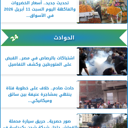
تحديث جديد.. أسعار الخضروات
والفاكهة اليوم السبت 11 أبريل 2026
في الأسواق...
الحوادث
اشتباكات بالرصاص في مصر.. القبض
على المتورطين وكشف التفاصيل
حادث صادم.. خلاف على خطوبة فتاة
ينتهي بمشاجرة عنيفة بين سائق
وميكانيكي...
صور حصرية.. حريق سيارة محملة
بالقماش داخل شركة شحن بكرداسة في