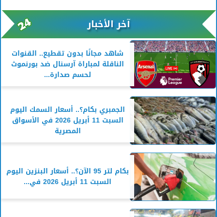
آخر الأخبار
شاهد مجانًا بدون تقطيع.. القنوات
الناقلة لمباراة آرسنال ضد بورنموث
لحسم صدارة...
الجمبري بكام؟.. أسعار السمك اليوم
السبت 11 أبريل 2026 في الأسواق
المصرية
بكام لتر 95 الآن؟.. أسعار البنزين اليوم
السبت 11 أبريل 2026 في...