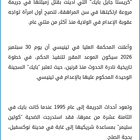
"كريستا جايل بايك" التي أدينت بقتل زميلتها في جريمة
مروعة ارتكبتها في سن المراهقة، لتصبح أول امرأة تواجه
عقوبة الإعدام في الولاية منذ أكثر من مئتي عام.
وأعلنت المحكمة العليا في تينيسي أن يوم 30 سبتمبر
2026 سيكون الموعد المقرر لتنفيذ الحكم، في خطوة
تاريخية نادرة الحدوث منذ قرنين، حيث تعتبر "بايك" السجينة
الوحيدة المحكوم عليها بالإعدام في تينيسي.
وتعود أحداث الجريمة إلى عام 1995 عندما كانت بايك في
الثامنة عشرة من عمرها، فقد استدرجت الضحية "كولين
سليمر" بمساعدة شريكيها إلى غابة في مدينة نوكسفيل،
بحجة الصلح.