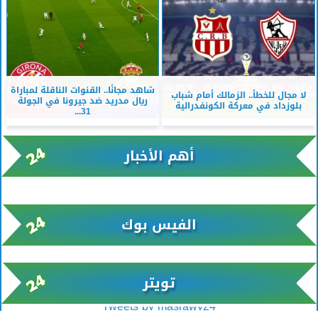
شاهد مجانًا.. القنوات الناقلة لمباراة
لا مجال للخطأ.. الزمالك أمام شباب
ريال مدريد ضد جيرونا في الجولة
بلوزداد في معركة الكونفدرالية
31...
أهم الأخبار
xml/K/rss0.xml x0n not found
الفيس بوك
تويتر
Tweets by masrawy24