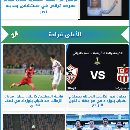
ممرضة ترقص في مستشفى بمدينة
نصر.....
الأعلى قراءة
خطوة نحو الكأس.. الزمالك يصطدم
قائمة المعلقين كاملة.. معلق مباراة
بشباب بلوزداد في مواجهة لا تقبل
الزمالك ضد شباب بلوزداد في نصف
التراجع
نهائي...