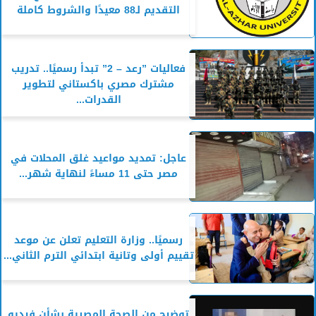
التقديم لـ88 معيدًا والشروط كاملة
فعاليات ”رعد – 2” تبدأ رسميًا.. تدريب
مشترك مصري باكستاني لتطوير
القدرات...
عاجل: تمديد مواعيد غلق المحلات في
مصر حتى 11 مساءً لنهاية شهر...
رسميًا.. وزارة التعليم تعلن عن موعد
تقييم أولى وتانية ابتدائي الترم الثاني...
توضيح من الصحة المصرية بشأن فيديو