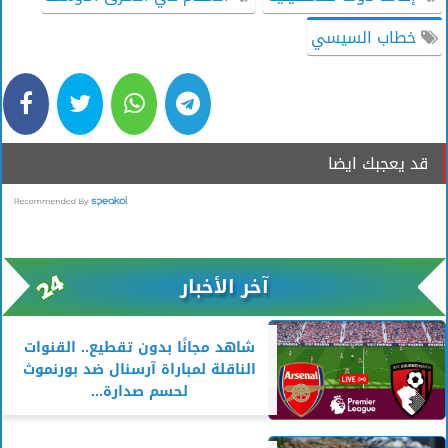
خطاب السيسي
قد يعجبك ايضا
آخر الأخبار
شاهد مجانًا بدون تقطيع.. القنوات
الناقلة لمباراة آرسنال ضد بورنموث
لحسم صدارة...