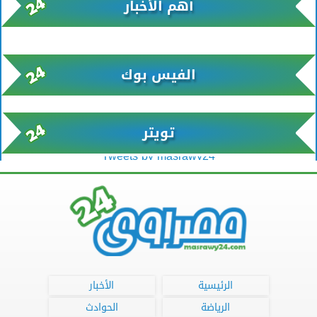
أهم الأخبار
xml/K/rss0.xml x0n not found
الفيس بوك
تويتر
Tweets by masrawy24
الرئيسية
الأخبار
الرياضة
الحوادث