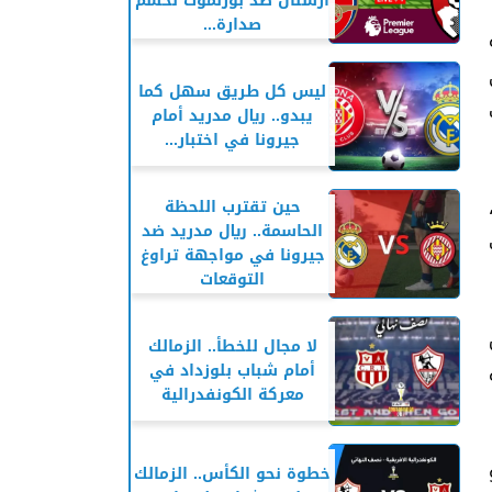
آرسنال ضد بورنموث لحسم
صدارة...
ة
ليس كل طريق سهل كما
يبدو.. ريال مدريد أمام
جيرونا في اختبار...
حين تقترب اللحظة
الحاسمة.. ريال مدريد ضد
جيرونا في مواجهة تراوغ
التوقعات
خل
لا مجال للخطأ.. الزمالك
أمام شباب بلوزداد في
معركة الكونفدرالية
خطوة نحو الكأس.. الزمالك