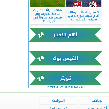
شاهد مجانًا.. القنوات
لا مجال للخطأ.. الزمالك
الناقلة لمباراة ريال
أمام شباب بلوزداد في
مدريد ضد جيرونا في
معركة الكونفدرالية
الجولة 31...
أهم الأخبار
xml/K/rss0.xml x0n not found
الفيس بوك
تويتر
Tweets by masrawy24
الرياضة
الحوادث
أخبار عالمية
فن وثقافة