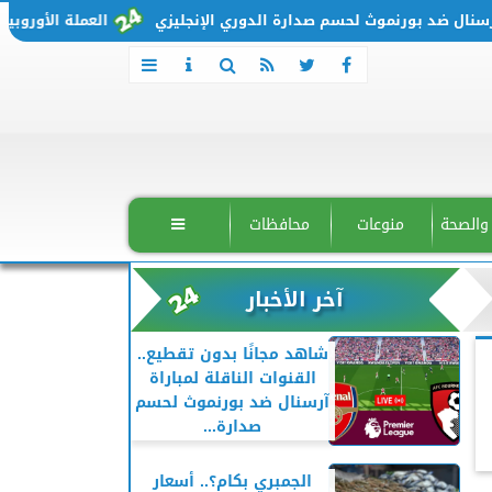
 ضد بورنموث لحسم صدارة الدوري الإنجليزي
العملة الأوروبية تتحرك من جديد.. 
 والصحة
منوعات
محافظات

آخر الأخبار
شاهد مجانًا بدون تقطيع..
القنوات الناقلة لمباراة
آرسنال ضد بورنموث لحسم
صدارة...
الجمبري بكام؟.. أسعار