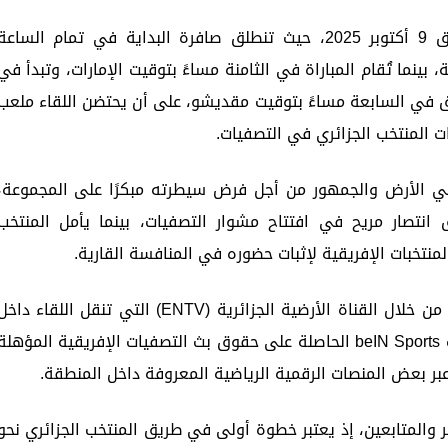
وتقام المباراة يوم الخميس المقبل الموافق 9 أكتوبر 2025، حيث تنطلق صافرة البداية في تمام الساع
بينما تُقام المباراة في الثامنة مساءً بتوقيت الإمارات، وتبدأ في
لق في السابعة مساءً بتوقيت مقديشو، على أن يحتضن اللقاء ملعب
ات المنتخب الجزائري في التصفيات.
لي الأرض والجمهور من أجل فرض سيطرته مبكرًا على المجموعة،
تصار مريح في افتتاح مشوار التصفيات، بينما يأمل المنتخب
منتخبات الإفريقية لإثبات حضوره في المنافسة القارية.
ويمكن لعشاق الكرة العربية متابعة المباراة من خلال القناة الأرضية الجزائرية (ENTV) التي تنقل اللقاء دا
الجزائر، كما تُعرض المواجهة عبر شبكة قنوات beIN Sports الحاصلة على حقوق بث التصفيات الإفريقية المؤهلة
بر بعض المنصات الرقمية الرياضية المعروفة داخل المنطقة.
والمتابعين، إذ يعتبر خطوة أولى في طريق المنتخب الجزائري نحو