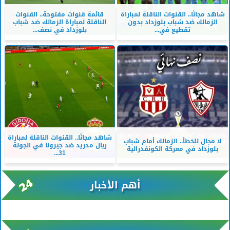
شاهد مجانًا.. القنوات الناقلة لمباراة
قائمة قنوات مفتوحة.. القنوات
الزمالك ضد شباب بلوزداد بدون
الناقلة لمباراة الزمالك ضد شباب
تقطيع في...
بلوزداد في نصف...
شاهد مجانًا.. القنوات الناقلة لمباراة
لا مجال للخطأ.. الزمالك أمام شباب
ريال مدريد ضد جيرونا في الجولة
بلوزداد في معركة الكونفدرالية
31...
أهم الأخبار
xml/K/rss0.xml x0n not found