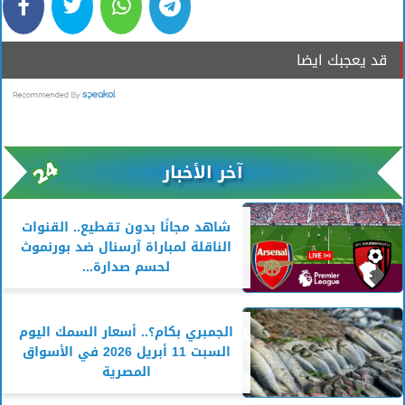
قد يعجبك ايضا
آخر الأخبار
شاهد مجانًا بدون تقطيع.. القنوات
الناقلة لمباراة آرسنال ضد بورنموث
لحسم صدارة...
الجمبري بكام؟.. أسعار السمك اليوم
السبت 11 أبريل 2026 في الأسواق
المصرية