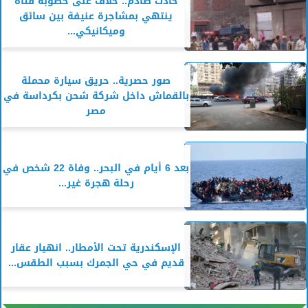
حادث صادم.. خلاف على خطوبة فتاة
ينتهي بمشاجرة عنيفة بين سائق
وميكانيكي...
صور حصرية.. حريق سيارة محملة
بالقماش داخل شركة شحن بكرداسة في
مصر
بعد 6 أيام في البحر.. وفاة 22 شخص في
رحلة هجرة غير...
الإسكندرية تحت الأمطار.. انهيار عقار
قديم في حي الجمرك بسبب الطقس...