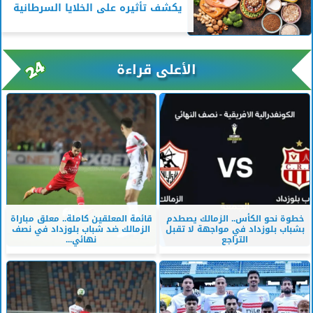
يكشف تأثيره على الخلايا السرطانية
الأعلى قراءة
خطوة نحو الكأس.. الزمالك يصطدم
قائمة المعلقين كاملة.. معلق مباراة
بشباب بلوزداد في مواجهة لا تقبل
الزمالك ضد شباب بلوزداد في نصف
التراجع
نهائي...