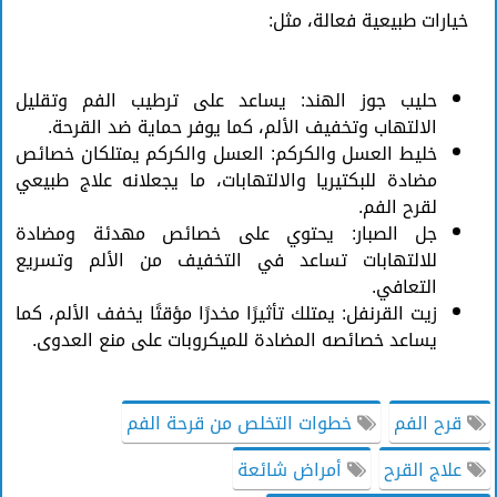
خيارات طبيعية فعالة، مثل:
حليب جوز الهند: يساعد على ترطيب الفم وتقليل
الالتهاب وتخفيف الألم، كما يوفر حماية ضد القرحة.
خليط العسل والكركم: العسل والكركم يمتلكان خصائص
مضادة للبكتيريا والالتهابات، ما يجعلانه علاج طبيعي
لقرح الفم.
جل الصبار: يحتوي على خصائص مهدئة ومضادة
للالتهابات تساعد في التخفيف من الألم وتسريع
التعافي.
زيت القرنفل: يمتلك تأثيرًا مخدرًا مؤقتًا يخفف الألم، كما
يساعد خصائصه المضادة للميكروبات على منع العدوى.
قرح الفم
خطوات التخلص من قرحة الفم
علاج القرح
أمراض شائعة