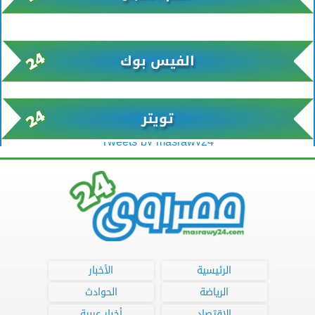
xml/K/rss0.xml x0n not found
الفيس بوك
تويتر
Tweets by masrawy24
الرئيسية
الأخبار
الرياضة
الحوادث
الاقتصاد
أخبار عربية