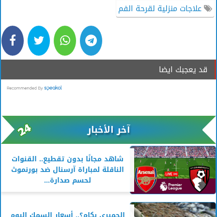
علاجات منزلية لقرحة الفم
قد يعجبك ايضا
آخر الأخبار
شاهد مجانًا بدون تقطيع.. القنوات
الناقلة لمباراة آرسنال ضد بورنموث
لحسم صدارة...
الجمبري بكام؟.. أسعار السمك اليوم