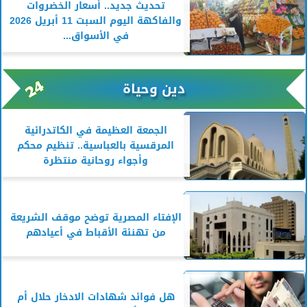
تحديث جديد.. أسعار الخضروات
والفاكهة اليوم السبت 11 أبريل 2026
في الأسواق...
دين وحياة
الجمعة العظيمة في الكاتدرائية
المرقسية بالعباسية.. تنظيم محكم
وأجواء روحانية منتظرة
الإفتاء المصرية توضح موقف الشريعة
من تهنئة الأقباط في أعيادهم
هل فوائد شهادات الادخار حلال أم