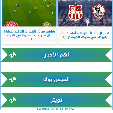
شاهد مجانًا.. القنوات الناقلة لمباراة
لا مجال للخطأ.. الزمالك أمام شباب
ريال مدريد ضد جيرونا في الجولة
بلوزداد في معركة الكونفدرالية
31...
أهم الأخبار
xml/K/rss0.xml x0n not found
الفيس بوك
تويتر
Tweets by masrawy24