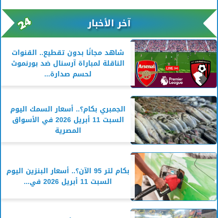
آخر الأخبار
شاهد مجانًا بدون تقطيع.. القنوات
الناقلة لمباراة آرسنال ضد بورنموث
لحسم صدارة...
الجمبري بكام؟.. أسعار السمك اليوم
السبت 11 أبريل 2026 في الأسواق
المصرية
بكام لتر 95 الآن؟.. أسعار البنزين اليوم
السبت 11 أبريل 2026 في...