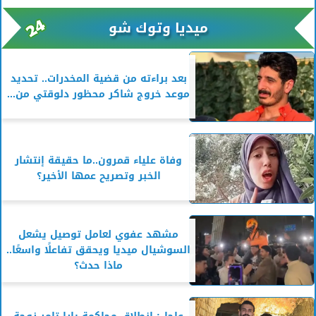
ميديا وتوك شو
بعد براءته من قضية المخدرات.. تحديد
موعد خروج شاكر محظور دلوقتي من...
وفاة علياء قمرون..ما حقيقة إنتشار
الخبر وتصريح عمها الأخير؟
مشهد عفوي لعامل توصيل يشعل
السوشيال ميديا ويحقق تفاعلًا واسعًا..
ماذا حدث؟