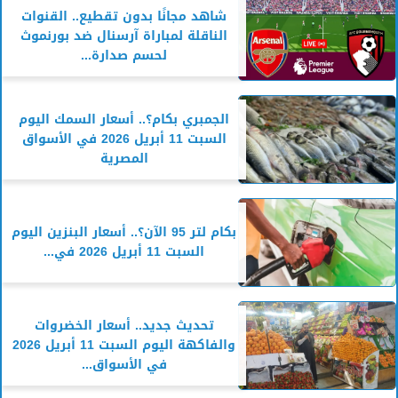
شاهد مجانًا بدون تقطيع.. القنوات
الناقلة لمباراة آرسنال ضد بورنموث
لحسم صدارة...
الجمبري بكام؟.. أسعار السمك اليوم
السبت 11 أبريل 2026 في الأسواق
المصرية
بكام لتر 95 الآن؟.. أسعار البنزين اليوم
السبت 11 أبريل 2026 في...
تحديث جديد.. أسعار الخضروات
والفاكهة اليوم السبت 11 أبريل 2026
في الأسواق...