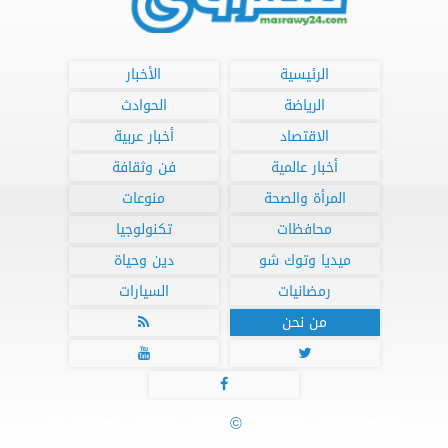
الرئيسية
الأخبار
الرياضة
الحوادث
الاقتصاد
أخبار عربية
أخبار عالمية
فن وثقافة
المرأة والصحة
منوعات
محافظات
تكنولوجيا
ميديا وتوك شو
دين وحياة
رمضانيات
السيارات
من نحن




جميع الحقوق محفوظة
©
2020 - 2026 - مصراوي 24