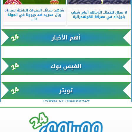
شاهد مجانًا.. القنوات الناقلة لمباراة
لا مجال للخطأ.. الزمالك أمام شباب
ريال مدريد ضد جيرونا في الجولة
بلوزداد في معركة الكونفدرالية
31...
أهم الأخبار
xml/K/rss0.xml x0n not found
الفيس بوك
تويتر
Tweets by masrawy24