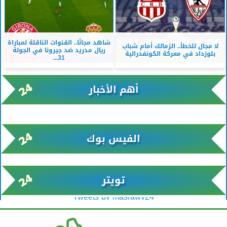
شاهد مجانًا.. القنوات الناقلة لمباراة
لا مجال للخطأ.. الزمالك أمام شباب
ريال مدريد ضد جيرونا في الجولة
بلوزداد في معركة الكونفدرالية
31...
أهم الأخبار
xml/K/rss0.xml x0n not found
الفيس بوك
تويتر
Tweets by masrawy24