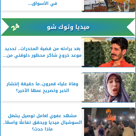
في الأسواق...
ميديا وتوك شو
بعد براءته من قضية المخدرات.. تحديد
موعد خروج شاكر محظور دلوقتي من...
وفاة علياء قمرون..ما حقيقة إنتشار
الخبر وتصريح عمها الأخير؟
مشهد عفوي لعامل توصيل يشعل
السوشيال ميديا ويحقق تفاعلًا واسعًا..
ماذا حدث؟