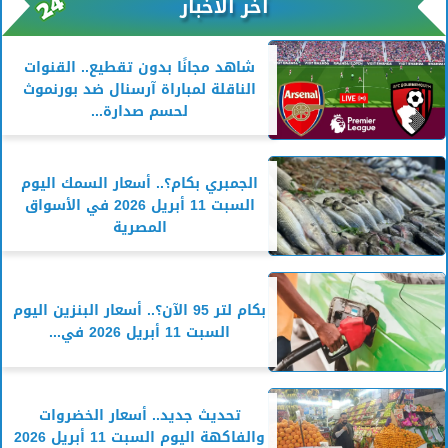
آخر الأخبار
شاهد مجانًا بدون تقطيع.. القنوات
الناقلة لمباراة آرسنال ضد بورنموث
لحسم صدارة...
الجمبري بكام؟.. أسعار السمك اليوم
السبت 11 أبريل 2026 في الأسواق
المصرية
بكام لتر 95 الآن؟.. أسعار البنزين اليوم
السبت 11 أبريل 2026 في...
تحديث جديد.. أسعار الخضروات
والفاكهة اليوم السبت 11 أبريل 2026