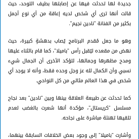
جديدة لها تحدثت فيها عن إصابتها بطيف التوحد، حيث
قالت أنها ترى أي شخص لديه إعاقة من أي نوع أجمل
بكثير من الفنانة "نادين نجيم".
وهو ما جعل مُقدم البرنامج يُصاب بدهشةٍ كبيرة، حيث
نهض من مقعده ليُقبل رأس "باميلا"، كما قام بالثناء عليها
ومدح مظهرها وجمالها، لتؤكد الأخرى أن الجمال شيء
نسبي وأن الكمال لله عز وجل وحده فقط، وأنه لا يوجد أي
شخص في هذا العالم مثالي من كل النواحي.
كما تحدثت عن طبيعة العلاقة بينها وبين "نادين" بعد نجاح
مسلسل "كريستال"، مؤكدة أنها شعرت بالغضب لعدم
تلقيها تهنئة مباشرة على نجاحه.
وأشارت "باميلا" إلى وجود بعض الخلافات السابقة بينهما،