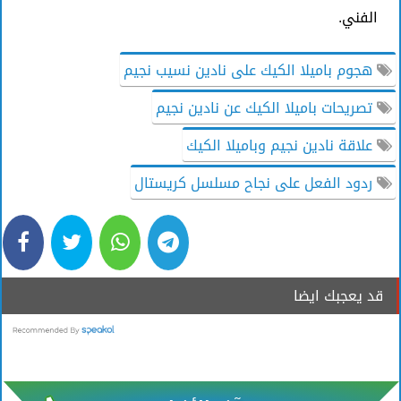
الفني.
هجوم باميلا الكيك على نادين نسيب نجيم
تصريحات باميلا الكيك عن نادين نجيم
علاقة نادين نجيم وباميلا الكيك
ردود الفعل على نجاح مسلسل كريستال
قد يعجبك ايضا