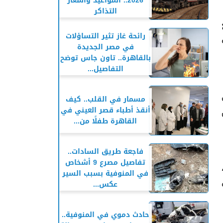
2026.. المواعيد وأسعار
التذاكر
رائحة غاز تثير التساؤلات
في مصر الجديدة
بالقاهرة.. تاون جاس توضح
التفاصيل...
مسمار في القلب.. كيف
أنقذ أطباء قصر العيني في
القاهرة طفلًا من...
فاجعة طريق السادات..
تفاصيل مصرع 9 أشخاص
في المنوفية بسبب السير
عكس...
حادث دموي في المنوفية..