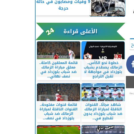
9 وفيات ومصابون في حالة
حرجة
الأعلى قراءة
ح
خطوة نحو الكأس..
قائمة المعلقين كاملة..
الزمالك يصطدم بشباب
معلق مباراة الزمالك
بلوزداد في مواجهة لا
ضد شباب بلوزداد في
تقبل التراجع
نصف نهائي...
شاهد مجانًا.. القنوات
قائمة قنوات مفتوحة..
الناقلة لمباراة الزمالك
القنوات الناقلة لمباراة
ضد شباب بلوزداد بدون
الزمالك ضد شباب
تقطيع في...
بلوزداد في نصف...