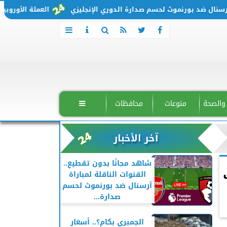
ل ضد بورنموث لحسم صدارة الدوري الإنجليزي
العملة الأوروبية تتحرك من جديد.. 
 والصحة
منوعات
محافظات

آخر الأخبار
شاهد مجانًا بدون تقطيع..
القنوات الناقلة لمباراة
آرسنال ضد بورنموث لحسم
صدارة...
الجمبري بكام؟.. أسعار