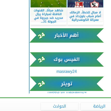
شاهد مجانًا.. القنوات
لا مجال للخطأ.. الزمالك
الناقلة لمباراة ريال
أمام شباب بلوزداد في
مدريد ضد جيرونا في
معركة الكونفدرالية
الجولة 31...
أهم الأخبار
xml/K/rss0.xml x0n not found
الفيس بوك
masrawy24
تويتر
Tweets by masrawy24
الرياضة
الحوادث