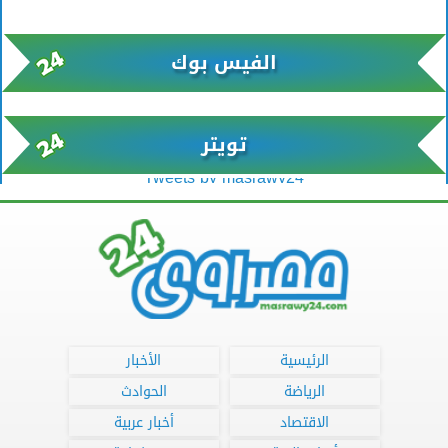
xml/K/rss0.xml x0n not found
الفيس بوك
تويتر
Tweets by masrawy24
الرئيسية
الأخبار
الرياضة
الحوادث
الاقتصاد
أخبار عربية