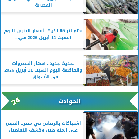
المصرية
بكام لتر 95 الآن؟.. أسعار البنزين اليوم
السبت 11 أبريل 2026 في...
تحديث جديد.. أسعار الخضروات
والفاكهة اليوم السبت 11 أبريل 2026
في الأسواق...
الحوادث
اشتباكات بالرصاص في مصر.. القبض
على المتورطين وكشف التفاصيل