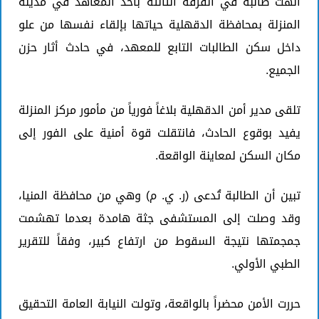
أنهت طالبة في الفرقة الثالثة بأحد المعاهد في مدينة
المنزلة بمحافظة الدقهلية حياتها بإلقاء نفسها من علو
داخل سكن الطالبات التابع للمعهد، في حادث أثار حزن
الجميع.
تلقى مدير أمن الدقهلية بلاغاً فورياً من مأمور مركز المنزلة
يفيد بوقوع الحادث، فانتقلت قوة أمنية على الفور إلى
مكان السكن لمعاينة الواقعة.
تبين أن الطالبة تُدعى (ر. ي. م) وهي من محافظة المنيا،
وقد وصلت إلى المستشفى جثة هامدة بعدما تهشمت
جمجمتها نتيجة السقوط من ارتفاع كبير، وفقاً للتقرير
الطبي الأولي.
حررت الأمن محضراً بالواقعة، وتولت النيابة العامة التحقيق