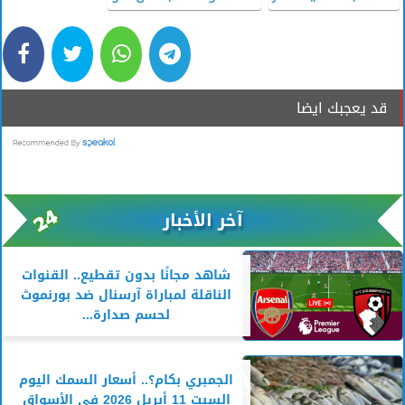
قد يعجبك ايضا
آخر الأخبار
شاهد مجانًا بدون تقطيع.. القنوات
الناقلة لمباراة آرسنال ضد بورنموث
لحسم صدارة...
الجمبري بكام؟.. أسعار السمك اليوم
السبت 11 أبريل 2026 في الأسواق