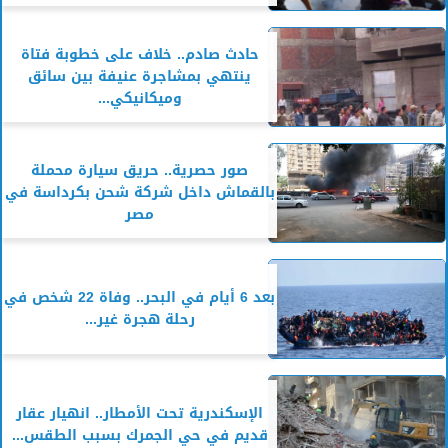
حادث صادم.. خلاف على خطوبة فتاة
ينتهي بمشاجرة عنيفة بين سائق
وميكانيكي...
صور حصرية.. حريق سيارة محملة
بالقماش داخل شركة شحن بكرداسة في
مصر
بعد 6 أيام في البحر.. وفاة 22 شخص في
رحلة هجرة غير...
الإسكندرية تحت الأمطار.. انهيار عقار
قديم في حي الجمرك بسبب الطقس...