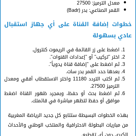
معدل الترميز: 27500
القمر الصناعي: بدر (Badr)
خطوات إضافة القناة على أي جهاز استقبال
عادي بسهولة
اضغط على زر القائمة في الريموت كنترول.
اختر "تركيب" أو "إعدادات القنوات".
ثم اضغط على "إضافة قناة يدوياً".
بعدها حدد القمر بدر سات.
ثم اكتب التردد 11180 واختر الاستقطاب أفقي ومعدل
الترميز 27500.
ثم اضغط بحث أو حفظ، وبمجرد ظهور القناة اضغط
موافق أو حفظ لتظهر مباشرة في قائمتك.
بهذه الخطوات البسيطة ستتابع كل جديد الرياضة المغربية
من مباريات البطولة الاحترافية والمنتخب الوطني والأحداث
الكبرى دون أي تقطيع.