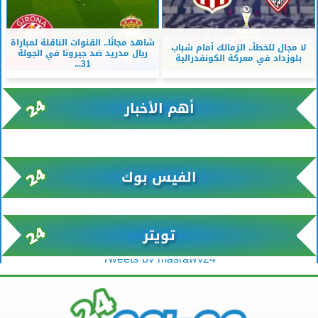
شاهد مجانًا.. القنوات الناقلة لمباراة
لا مجال للخطأ.. الزمالك أمام شباب
ريال مدريد ضد جيرونا في الجولة
بلوزداد في معركة الكونفدرالية
31...
أهم الأخبار
xml/K/rss0.xml x0n not found
الفيس بوك
تويتر
Tweets by masrawy24