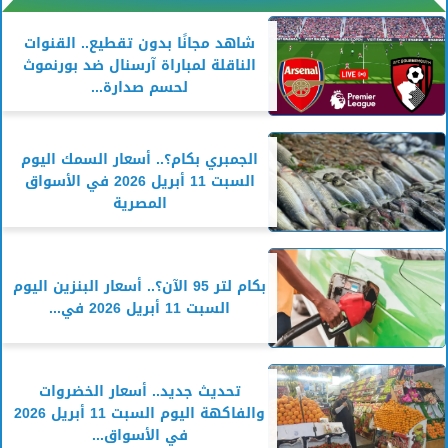
شاهد مجانًا بدون تقطيع.. القنوات
الناقلة لمباراة آرسنال ضد بورنموث
لحسم صدارة...
الجمبري بكام؟.. أسعار السمك اليوم
السبت 11 أبريل 2026 في الأسواق
المصرية
بكام لتر 95 الآن؟.. أسعار البنزين اليوم
السبت 11 أبريل 2026 في...
تحديث جديد.. أسعار الخضروات
والفاكهة اليوم السبت 11 أبريل 2026
في الأسواق...