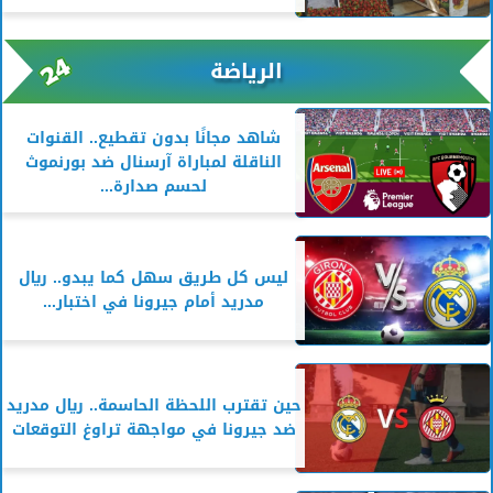
الرياضة
شاهد مجانًا بدون تقطيع.. القنوات
الناقلة لمباراة آرسنال ضد بورنموث
لحسم صدارة...
ليس كل طريق سهل كما يبدو.. ريال
مدريد أمام جيرونا في اختبار...
حين تقترب اللحظة الحاسمة.. ريال مدريد
ضد جيرونا في مواجهة تراوغ التوقعات