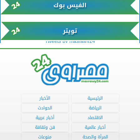
الفيس بوك
تويتر
Tweets by masrawy24
الرئيسية
الأخبار
الرياضة
الحوادث
الاقتصاد
أخبار عربية
أخبار عالمية
فن وثقافة
المرأة والصحة
منوعات