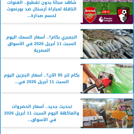
شاهد مجانًا بدون تقطيع.. القنوات
الناقلة لمباراة آرسنال ضد بورنموث
لحسم صدارة...
الجمبري بكام؟.. أسعار السمك اليوم
السبت 11 أبريل 2026 في الأسواق
المصرية
بكام لتر 95 الآن؟.. أسعار البنزين اليوم
السبت 11 أبريل 2026 في...
تحديث جديد.. أسعار الخضروات
والفاكهة اليوم السبت 11 أبريل 2026
في الأسواق...