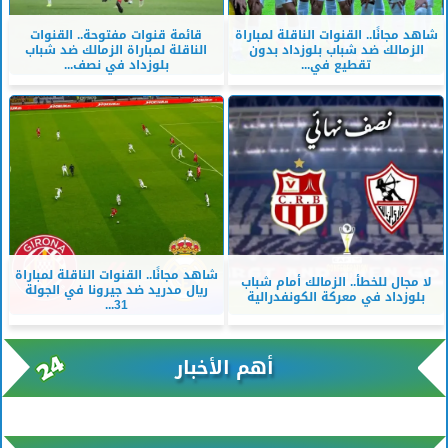
شاهد مجانًا.. القنوات الناقلة لمباراة
قائمة قنوات مفتوحة.. القنوات
الزمالك ضد شباب بلوزداد بدون
الناقلة لمباراة الزمالك ضد شباب
تقطيع في...
بلوزداد في نصف...
شاهد مجانًا.. القنوات الناقلة لمباراة
لا مجال للخطأ.. الزمالك أمام شباب
ريال مدريد ضد جيرونا في الجولة
بلوزداد في معركة الكونفدرالية
31...
أهم الأخبار
xml/K/rss0.xml x0n not found