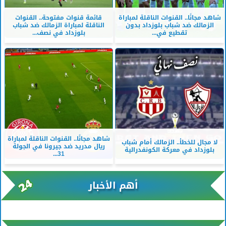
شاهد مجانًا.. القنوات الناقلة لمباراة
قائمة قنوات مفتوحة.. القنوات
الزمالك ضد شباب بلوزداد بدون
الناقلة لمباراة الزمالك ضد شباب
تقطيع في...
بلوزداد في نصف...
شاهد مجانًا.. القنوات الناقلة لمباراة
لا مجال للخطأ.. الزمالك أمام شباب
ريال مدريد ضد جيرونا في الجولة
بلوزداد في معركة الكونفدرالية
31...
أهم الأخبار
xml/K/rss0.xml x0n not found