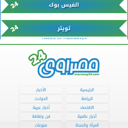
الفيس بوك
تويتر
Tweets by masrawy24
الرئيسية
الأخبار
الرياضة
الحوادث
الاقتصاد
أخبار عربية
أخبار عالمية
فن وثقافة
المرأة والصحة
منوعات