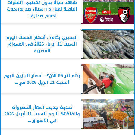
شاهد مجانًا بدون تقطيع.. القنوات
الناقلة لمباراة آرسنال ضد بورنموث
لحسم صدارة...
الجمبري بكام؟.. أسعار السمك اليوم
السبت 11 أبريل 2026 في الأسواق
المصرية
بكام لتر 95 الآن؟.. أسعار البنزين اليوم
السبت 11 أبريل 2026 في...
تحديث جديد.. أسعار الخضروات
والفاكهة اليوم السبت 11 أبريل 2026
في الأسواق...