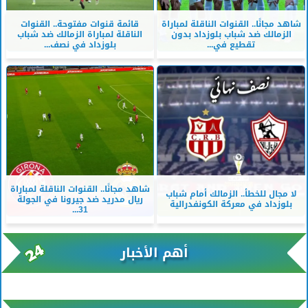
شاهد مجانًا.. القنوات الناقلة لمباراة
قائمة قنوات مفتوحة.. القنوات
الزمالك ضد شباب بلوزداد بدون
الناقلة لمباراة الزمالك ضد شباب
تقطيع في...
بلوزداد في نصف...
شاهد مجانًا.. القنوات الناقلة لمباراة
لا مجال للخطأ.. الزمالك أمام شباب
ريال مدريد ضد جيرونا في الجولة
بلوزداد في معركة الكونفدرالية
31...
أهم الأخبار
xml/K/rss0.xml x0n not found