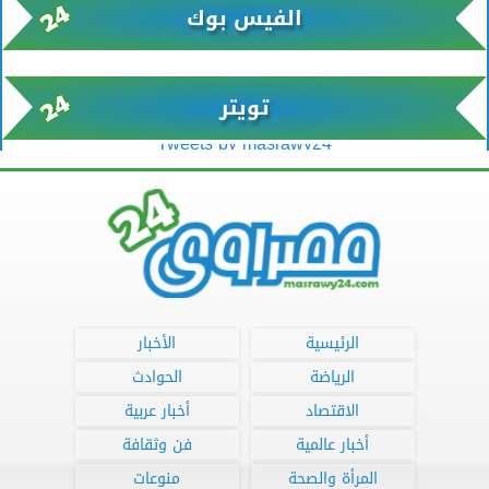
الفيس بوك
تويتر
Tweets by masrawy24
الرئيسية
الأخبار
الرياضة
الحوادث
الاقتصاد
أخبار عربية
أخبار عالمية
فن وثقافة
المرأة والصحة
منوعات