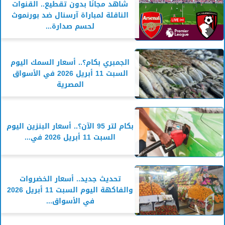
شاهد مجانًا بدون تقطيع.. القنوات
الناقلة لمباراة آرسنال ضد بورنموث
لحسم صدارة...
الجمبري بكام؟.. أسعار السمك اليوم
السبت 11 أبريل 2026 في الأسواق
المصرية
بكام لتر 95 الآن؟.. أسعار البنزين اليوم
السبت 11 أبريل 2026 في...
تحديث جديد.. أسعار الخضروات
والفاكهة اليوم السبت 11 أبريل 2026
في الأسواق...