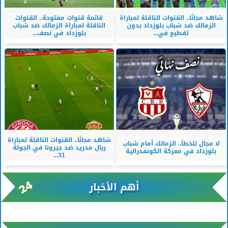
شاهد مجانًا.. القنوات الناقلة لمباراة
قائمة قنوات مفتوحة.. القنوات
الزمالك ضد شباب بلوزداد بدون
الناقلة لمباراة الزمالك ضد شباب
تقطيع في...
بلوزداد في نصف...
شاهد مجانًا.. القنوات الناقلة لمباراة
لا مجال للخطأ.. الزمالك أمام شباب
ريال مدريد ضد جيرونا في الجولة
بلوزداد في معركة الكونفدرالية
31...
أهم الأخبار
xml/K/rss0.xml x0n not found