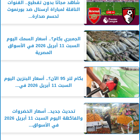
شاهد مجانًا بدون تقطيع.. القنوات
الناقلة لمباراة آرسنال ضد بورنموث
لحسم صدارة...
الجمبري بكام؟.. أسعار السمك اليوم
السبت 11 أبريل 2026 في الأسواق
المصرية
بكام لتر 95 الآن؟.. أسعار البنزين اليوم
السبت 11 أبريل 2026 في...
تحديث جديد.. أسعار الخضروات
والفاكهة اليوم السبت 11 أبريل 2026
في الأسواق...