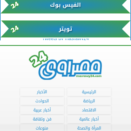
الفيس بوك
تويتر
Tweets by masrawy24
الرئيسية
الأخبار
الرياضة
الحوادث
الاقتصاد
أخبار عربية
أخبار عالمية
فن وثقافة
المرأة والصحة
منوعات